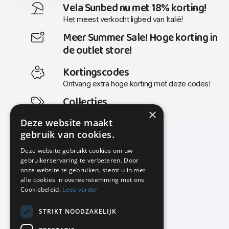
Vela Sunbed nu met 18% korting!
Het meest verkocht ligbed van Italië!
Meer Summer Sale! Hoge korting in
de outlet store!
Kortingscodes
Ontvang extra hoge korting met deze codes!
Collecties
×
Actuele en populaire collecties
Deze website maakt
gebruik van cookies.
Deze website gebruikt cookies om uw
gebruikerservaring te verbeteren. Door
KMP Kantoormeubilair
onze website te gebruiken, stemt u in met
Airport Business Park
alle cookies in overeenstemming met ons
Frankfurtstraat 29-31
Cookiebeleid.
Lees verder
1175 RH Lijnden
STRIKT NOODZAKELIJK
020-617 01 26
info@kmpkantoormeubilair.nl