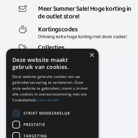
Meer Summer Sale! Hoge korting in
de outlet store!
Kortingscodes
Ontvang extra hoge korting met deze codes!
Collecties
×
Actuele en populaire collecties
Deze website maakt
gebruik van cookies.
Deze website gebruikt cookies om uw
gebruikerservaring te verbeteren. Door
KMP Kantoormeubilair
onze website te gebruiken, stemt u in met
Airport Business Park
alle cookies in overeenstemming met ons
Frankfurtstraat 29-31
Cookiebeleid.
Lees verder
1175 RH Lijnden
STRIKT NOODZAKELIJK
020-617 01 26
info@kmpkantoormeubilair.nl
PRESTATIE
Facebook
TARGETING