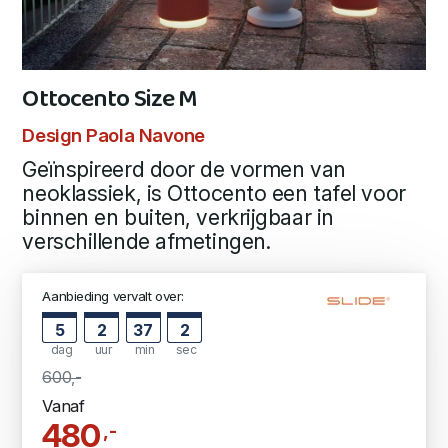
Ottocento Size M
Design Paola Navone
Geïnspireerd door de vormen van
neoklassiek, is Ottocento een tafel voor
binnen en buiten, verkrijgbaar in
verschillende afmetingen.
Aanbieding vervalt over:
5
2
37
1
dag
uur
min
sec
600,-
Vanaf
480
,-