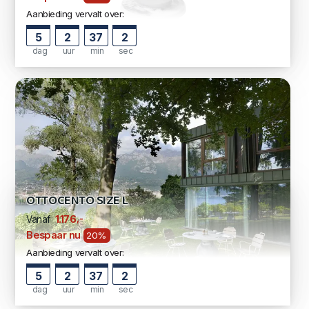
Aanbieding vervalt over:
5
2
37
1
dag
uur
min
sec
OTTOCENTO SIZE L
,-
1.176
Vanaf
Bespaar nu
20%
Aanbieding vervalt over:
5
2
37
1
dag
uur
min
sec