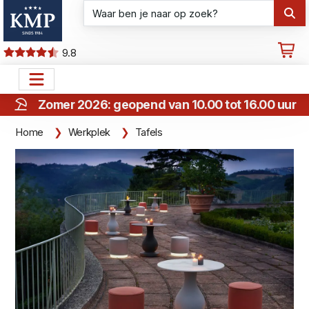
9.8
Zomer 2026: geopend van 10.00 tot 16.00 uur
Home
Werkplek
Tafels