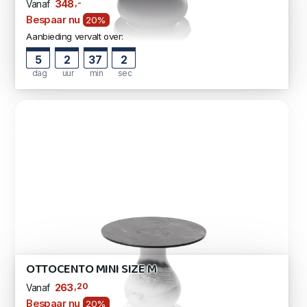
,-
348
Vanaf
Bespaar nu
20%
Aanbieding vervalt over:
5
2
37
1
dag
uur
min
sec
OTTOCENTO MINI SIZE M
,20
263
Vanaf
Bespaar nu
20%