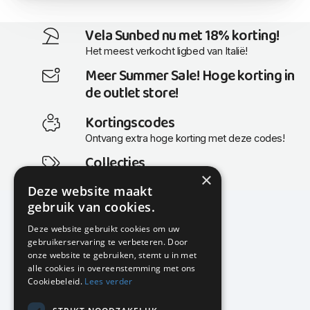
Vela Sunbed nu met 18% korting!
Het meest verkocht ligbed van Italië!
Meer Summer Sale! Hoge korting in
de outlet store!
Kortingscodes
Ontvang extra hoge korting met deze codes!
Collecties
×
Actuele en populaire collecties
Deze website maakt
gebruik van cookies.
Deze website gebruikt cookies om uw
gebruikerservaring te verbeteren. Door
KMP Kantoormeubilair
onze website te gebruiken, stemt u in met
Airport Business Park
alle cookies in overeenstemming met ons
Frankfurtstraat 29-31
Cookiebeleid.
Lees verder
1175 RH Lijnden