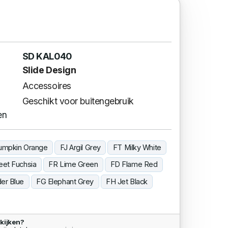
SD KAL040
Slide Design
Accessoires
Geschikt voor buitengebruik
en
umpkin Orange
FJ Argil Grey
FT Milky White
et Fuchsia
FR Lime Green
FD Flame Red
er Blue
FG Elephant Grey
FH Jet Black
kijken?