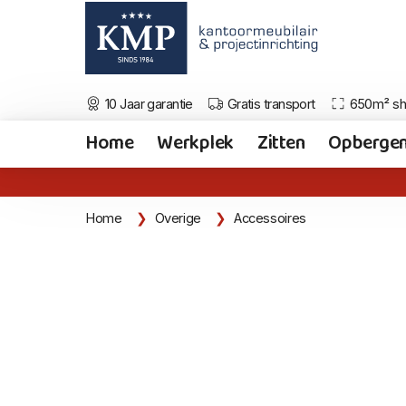
10 Jaar garantie
Gratis transport
650m² s
Home
Werkplek
Zitten
Opberge
Home
Overige
Accessoires