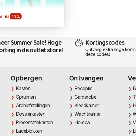
r nu
20%
eer Summer Sale! Hoge
Kortingscodes
orting in de outlet store!
Ontvang extra hoge korti
deze codes!
Opbergen
Ontvangen
Ve
Kasten
Receptie
B
Opruimen
Garderobe
T
Archiefstellingen
Kleedkamer
H
Dossierkasten
Wachtkamer
W
Presentatiekasten
Horeca
V
Ladeblokken
L