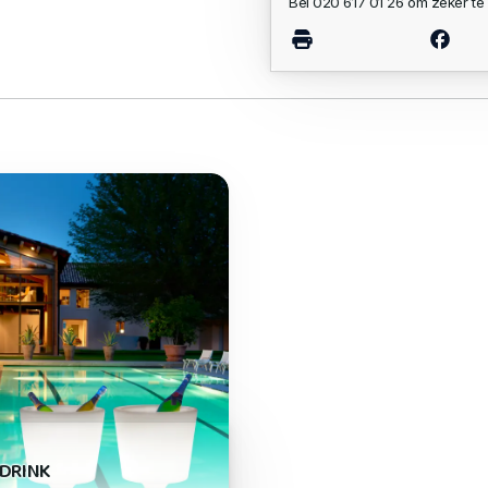
Bel 020 617 01 26 om zeker te 
 DRINK