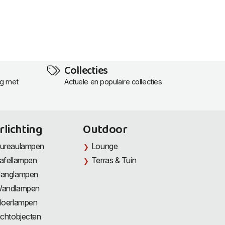
Collecties
ng met
Actuele en populaire collecties
rlichting
Outdoor
ureaulampen
Lounge
afellampen
Terras & Tuin
anglampen
andlampen
loerlampen
ichtobjecten