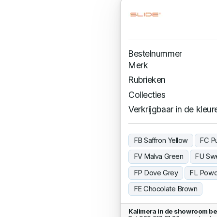
Bestelnummer
Merk
Rubrieken
Collecties
Verkrijgbaar in de kleur
FB Saffron Yellow
FC P
FV Malva Green
FU Swe
FP Dove Grey
FL Powd
FE Chocolate Brown
Kalimera in de showroom be