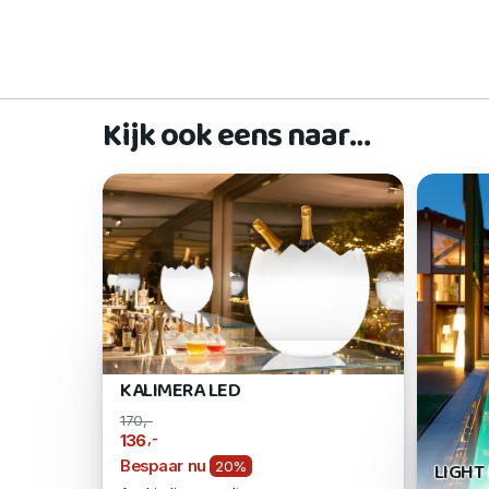
Kijk ook eens naar…
KALIMERA LED
170,-
,-
136
Bespaar nu
LIGHT
20%