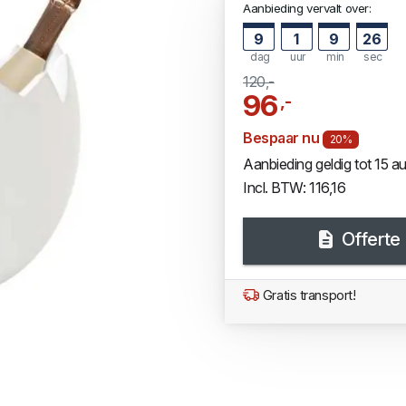
Aanbieding vervalt over:
9
1
9
26
dag
uur
min
sec
120,-
96
,-
Bespaar nu
20%
Aanbieding geldig tot 15 
Incl. BTW: 116,16
Offerte
Gratis transport!