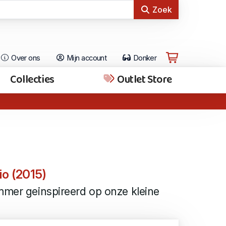
Zoek
Over ons
Mijn account
Donker
Collecties
Outlet Store
io (2015)
mmer geinspireerd op onze kleine