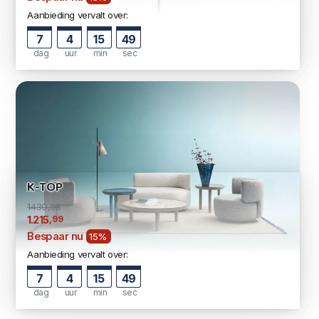
Aanbieding vervalt over:
7
4
15
48
dag
uur
min
sec
K-TOP
1430,58
,99
1.215
Bespaar nu
15%
Aanbieding vervalt over:
7
4
15
48
dag
uur
min
sec