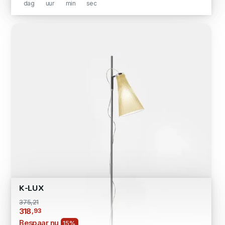
dag
uur
min
sec
K-LUX
375,21
,93
318
Bespaar nu
15%