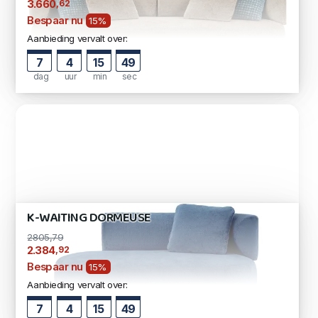
,62
3.660
Bespaar nu
15%
Aanbieding vervalt over:
7
4
15
48
dag
uur
min
sec
K-WAITING DORMEUSE
2805,79
,92
2.384
Bespaar nu
15%
Aanbieding vervalt over:
7
4
15
48