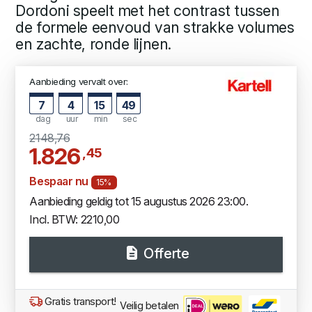
Dordoni speelt met het contrast tussen
de formele eenvoud van strakke volumes
en zachte, ronde lijnen.
Aanbieding vervalt over:
7
4
15
48
dag
uur
min
sec
2148,76
1.826
,45
Bespaar nu
15%
Aanbieding geldig tot 15 augustus 2026 23:00.
Incl. BTW: 2210,00
Offerte
Gratis transport!
Veilig betalen