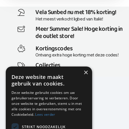
Vela Sunbed nu met 18% korting!
Het meest verkocht ligbed van Italië!
Meer Summer Sale! Hoge korting in
de outlet store!
Kortingscodes
Ontvang extra hoge korting met deze codes!
Collecties
×
Actuele en populaire collecties
Deze website maakt
gebruik van cookies.
Deze website gebruikt cookies om uw
gebruikerservaring te verbeteren. Door
KMP Kantoormeubilair
onze website te gebruiken, stemt u in met
Airport Business Park
alle cookies in overeenstemming met ons
Frankfurtstraat 29-31
Cookiebeleid.
Lees verder
1175 RH Lijnden
STRIKT NOODZAKELIJK