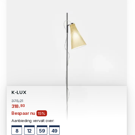
K-LUX
375,21
,93
318
Bespaar nu
15%
Aanbieding vervalt over:
8
12
59
48