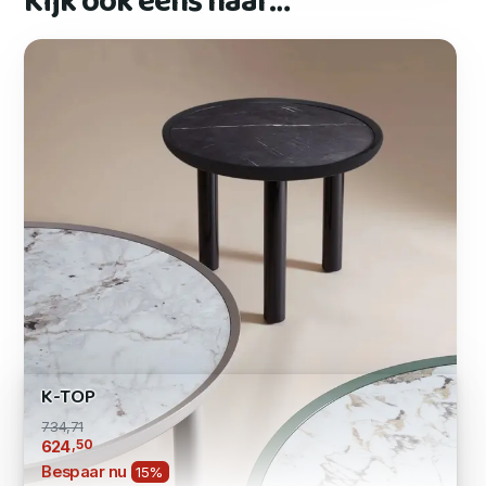
Kijk ook eens naar…
K-TOP
734,71
,50
624
Bespaar nu
15%