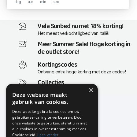
dag
uur
min
sec
Vela Sunbed nu met 18% korting!
Het meest verkocht ligbed van Italië!
Meer Summer Sale! Hoge korting in
de outlet store!
Kortingscodes
Ontvang extra hoge korting met deze codes!
Collecties
×
Actuele en populaire collecties
Deze website maakt
gebruik van cookies.
Deze website gebruikt cookies om uw
gebruikerservaring te verbeteren. Door
KMP Kantoormeubilair
onze website te gebruiken, stemt u in met
Airport Business Park
alle cookies in overeenstemming met ons
Frankfurtstraat 29-31
Cookiebeleid.
Lees verder