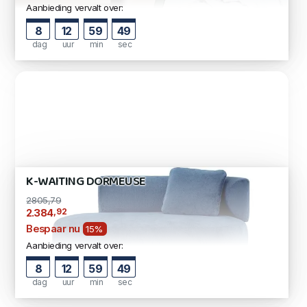
Aanbieding vervalt over:
8
12
59
48
dag
uur
min
sec
K-WAITING DORMEUSE
2805,79
,92
2.384
Bespaar nu
15%
Aanbieding vervalt over:
8
12
59
48
dag
uur
min
sec