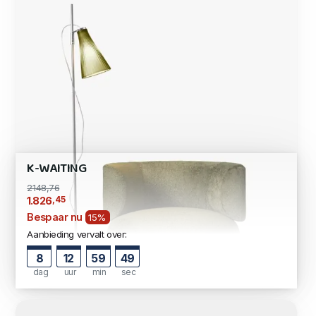
K-WAITING
2148,76
,45
1.826
Bespaar nu
15%
Aanbieding vervalt over:
8
12
59
48
dag
uur
min
sec