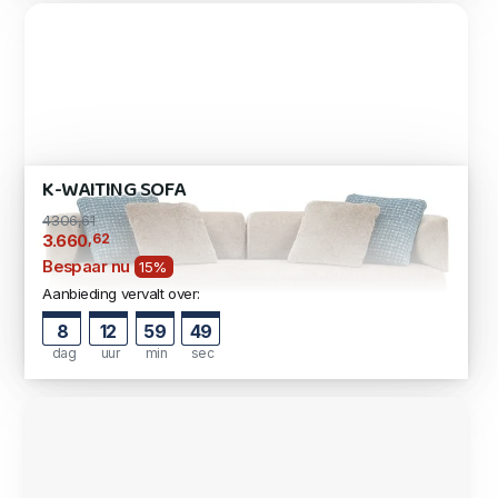
K-WAITING SOFA
4306,61
,62
3.660
Bespaar nu
15%
Aanbieding vervalt over:
8
12
59
48
dag
uur
min
sec