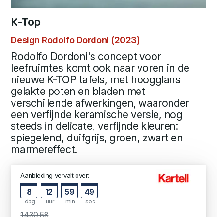
K-Top
Design Rodolfo Dordoni (2023)
Rodolfo Dordoni's concept voor
leefruimtes komt ook naar voren in de
nieuwe K-TOP tafels, met hoogglans
gelakte poten en bladen met
verschillende afwerkingen, waaronder
een verfijnde keramische versie, nog
steeds in delicate, verfijnde kleuren:
spiegelend, duifgrijs, groen, zwart en
marmereffect.
Aanbieding vervalt over:
8
12
59
48
dag
uur
min
sec
1430,58