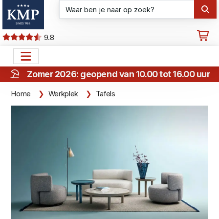
9.8
Zomer 2026: geopend van 10.00 tot 16.00 uur
Home
Werkplek
Tafels