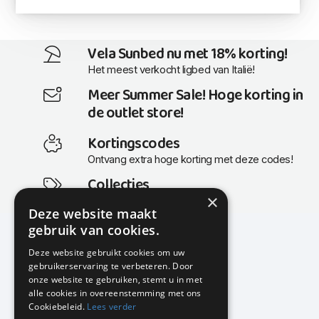
Vela Sunbed nu met 18% korting!
Het meest verkocht ligbed van Italië!
Meer Summer Sale! Hoge korting in
de outlet store!
Kortingscodes
Ontvang extra hoge korting met deze codes!
Collecties
×
Actuele en populaire collecties
Deze website maakt
gebruik van cookies.
Deze website gebruikt cookies om uw
gebruikerservaring te verbeteren. Door
KMP Kantoormeubilair
onze website te gebruiken, stemt u in met
Airport Business Park
alle cookies in overeenstemming met ons
Frankfurtstraat 29-31
Cookiebeleid.
Lees verder
1175 RH Lijnden