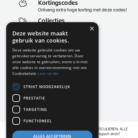
Kortingscodes
Ontvang extra hoge korting met deze codes!
Collecties
×
Actuele en populaire collecties
Deze website maakt
gebruik van cookies.
Deze website gebruikt cookies om uw
gebruikerservaring te verbeteren. Door
KMP Kantoormeubilair
onze website te gebruiken, stemt u in met
Airport Business Park
alle cookies in overeenstemming met ons
Frankfurtstraat 29-31
Cookiebeleid.
Lees verder
1175 RH Lijnden
STRIKT NOODZAKELIJK
020-617 01 26
info@kmpkantoormeubilair.nl
PRESTATIE
Facebook
TARGETING
Instagram
FUNCTIONEEL
KMP Kantoormeubilair levert aan BEDRIJVEN en PARTICULIEREN. ALLE
GENOEMDE PRIJZEN ZIJN EXCL. 21% B.T.W. Transport-en/of
ALLES ACCEPTEREN