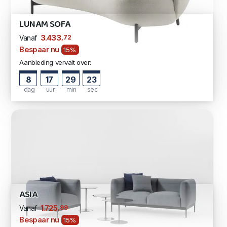
LUNAM SOFA
,72
3.433
Vanaf
Bespaar nu
15%
Aanbieding vervalt over:
8
17
29
22
dag
uur
min
sec
ASIA
,99
1.725
Vanaf
Bespaar nu
15%