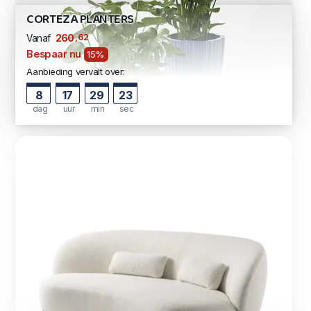
CORTEZA PLANTERS
,62
260
Vanaf
Bespaar nu
15%
Aanbieding vervalt over:
8
17
29
22
dag
uur
min
sec