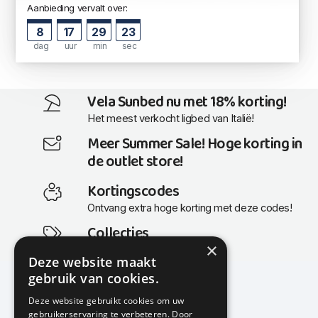
Aanbieding vervalt over:
8
17
29
22
dag
uur
min
sec
Vela Sunbed nu met 18% korting!
Het meest verkocht ligbed van Italië!
Meer Summer Sale! Hoge korting in
de outlet store!
Kortingscodes
Ontvang extra hoge korting met deze codes!
Collecties
×
Actuele en populaire collecties
Deze website maakt
gebruik van cookies.
Deze website gebruikt cookies om uw
gebruikerservaring te verbeteren. Door