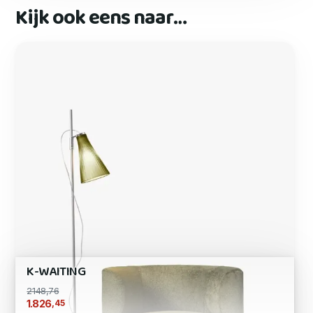
Kijk ook eens naar…
K-WAITING
2148,76
,45
1.826