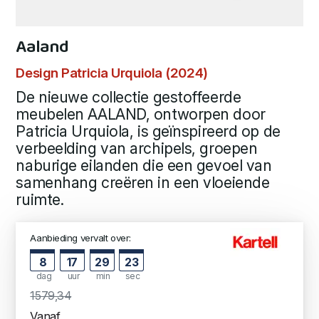
Aaland
Design Patricia Urquiola (2024)
De nieuwe collectie gestoffeerde
meubelen AALAND, ontworpen door
Patricia Urquiola, is geïnspireerd op de
verbeelding van archipels, groepen
naburige eilanden die een gevoel van
samenhang creëren in een vloeiende
ruimte.
Aanbieding vervalt over:
8
17
29
22
dag
uur
min
sec
1579,34
Vanaf