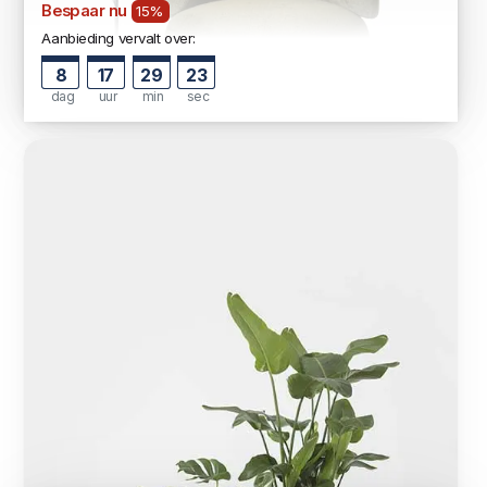
Bespaar nu
15%
Aanbieding vervalt over:
8
17
29
22
dag
uur
min
sec