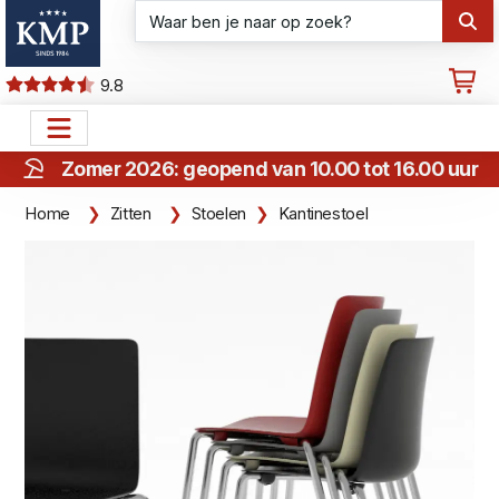
9.8
Zomer 2026: geopend van 10.00 tot 16.00 uur
Home
Zitten
Stoelen
Kantinestoel