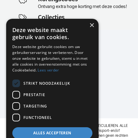
Ontvang extra hoge korting met deze codes!
Collecties
×
Actuele en populaire collecties
Deze website maakt
gebruik van cookies.
Deze website gebruikt cookies om uw
gebruikerservaring te verbeteren. Door
KMP Kantoormeubilair
onze website te gebruiken, stemt u in met
Airport Business Park
alle cookies in overeenstemming met ons
Frankfurtstraat 29-31
Cookiebeleid.
Lees verder
1175 RH Lijnden
STRIKT NOODZAKELIJK
020-617 01 26
info@kmpkantoormeubilair.nl
PRESTATIE
Facebook
TARGETING
Instagram
FUNCTIONEEL
KMP Kantoormeubilair levert aan BEDRIJVEN en PARTICULIEREN. ALLE
GENOEMDE PRIJZEN ZIJN EXCL. 21% B.T.W. Transport-en/of
ALLES ACCEPTEREN
Montagekosten op aanvraag. Aan deze website kunnen geen rechten