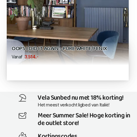
OOPS I DID IT AGAIN - PURE WHITE/FENIX
,-
3.514
Vanaf
Vela Sunbed nu met 18% korting!
Het meest verkocht ligbed van Italië!
Meer Summer Sale! Hoge korting in
de outlet store!
Kortingscodes