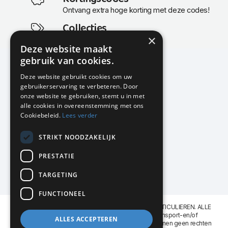
Ontvang extra hoge korting met deze codes!
Collecties
×
Actuele en populaire collecties
Deze website maakt
gebruik van cookies.
Deze website gebruikt cookies om uw
gebruikerservaring te verbeteren. Door
KMP Kantoormeubilair
onze website te gebruiken, stemt u in met
Airport Business Park
alle cookies in overeenstemming met ons
Frankfurtstraat 29-31
Cookiebeleid.
Lees verder
1175 RH Lijnden
STRIKT NOODZAKELIJK
020-617 01 26
info@kmpkantoormeubilair.nl
PRESTATIE
Facebook
TARGETING
Instagram
FUNCTIONEEL
KMP Kantoormeubilair levert aan BEDRIJVEN en PARTICULIEREN. ALLE
GENOEMDE PRIJZEN ZIJN EXCL. 21% B.T.W. Transport-en/of
ALLES ACCEPTEREN
Montagekosten op aanvraag. Aan deze website kunnen geen rechten