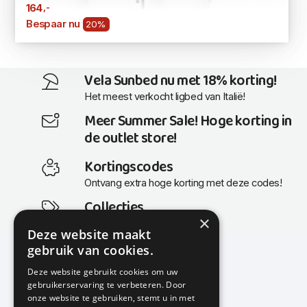
,-
164
Bespaar nu
20%
Vela Sunbed nu met 18% korting!
Het meest verkocht ligbed van Italië!
Meer Summer Sale! Hoge korting in
de outlet store!
Kortingscodes
Ontvang extra hoge korting met deze codes!
Collecties
×
Actuele en populaire collecties
Deze website maakt
gebruik van cookies.
Deze website gebruikt cookies om uw
gebruikerservaring te verbeteren. Door
KMP Kantoormeubilair
onze website te gebruiken, stemt u in met
Airport Business Park