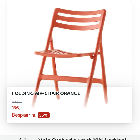
FOLDING AIR-CHAIR ORANGE
240,-
,-
156
Bespaar nu
35%