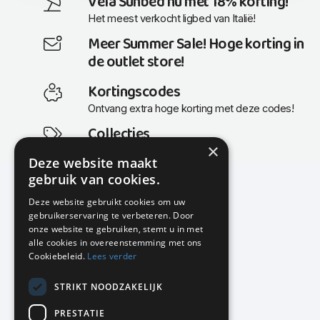
Vela Sunbed nu met 18% korting!
Het meest verkocht ligbed van Italië!
Meer Summer Sale! Hoge korting in
de outlet store!
Kortingscodes
Ontvang extra hoge korting met deze codes!
Collecties
×
Actuele en populaire collecties
Deze website maakt
gebruik van cookies.
Deze website gebruikt cookies om uw
gebruikerservaring te verbeteren. Door
KMP Kantoormeubilair
onze website te gebruiken, stemt u in met
Airport Business Park
alle cookies in overeenstemming met ons
Frankfurtstraat 29-31
Cookiebeleid.
Lees verder
1175 RH Lijnden
STRIKT NOODZAKELIJK
020-617 01 26
info@kmpkantoormeubilair.nl
PRESTATIE