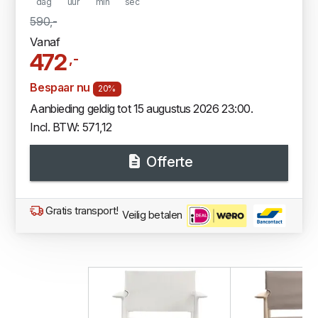
dag
uur
min
sec
590,-
Vanaf
472
,-
Bespaar nu
20%
Aanbieding geldig tot 15 augustus 2026 23:00.
Incl. BTW: 571,12
Offerte
Gratis transport!
Veilig betalen