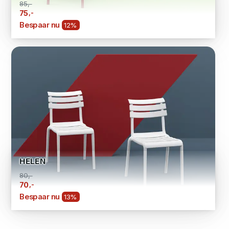
85,-
,-
75
Bespaar nu
12%
HELEN
80,-
,-
70
Bespaar nu
13%