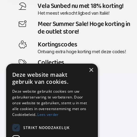
Vela Sunbed nu met 18% korting!
Het meest verkocht ligbed van Italië!
Meer Summer Sale! Hoge korting in
de outlet store!
Kortingscodes
Ontvang extra hoge korting met deze codes!
Collecties
×
Actuele en populaire collecties
Deze website maakt
gebruik van cookies.
Deze website gebruikt cookies om uw
gebruikerservaring te verbeteren. Door
KMP Kantoormeubilair
onze website te gebruiken, stemt u in met
Airport Business Park
alle cookies in overeenstemming met ons
Frankfurtstraat 29-31
Cookiebeleid.
Lees verder
1175 RH Lijnden
STRIKT NOODZAKELIJK
020-617 01 26
info@kmpkantoormeubilair.nl