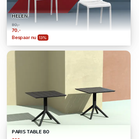
HELEN
80,-
,-
70
Bespaar nu
13%
PARIS TABLE 80