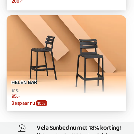
,-
200
HELEN BAR
105,-
,-
95
Bespaar nu
10%
Vela Sunbed nu met 18% korting!