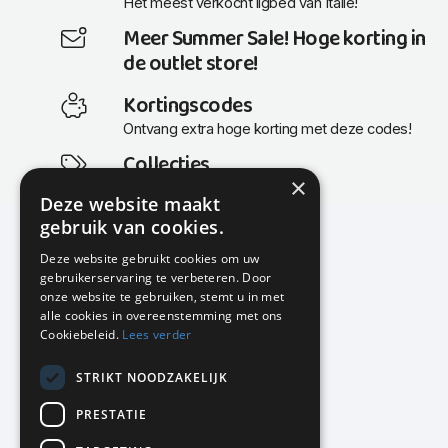
Het meest verkocht ligbed van Italië!
Meer Summer Sale! Hoge korting in
de outlet store!
Kortingscodes
Ontvang extra hoge korting met deze codes!
Collecties
×
Actuele en populaire collecties
Deze website maakt
gebruik van cookies.
Deze website gebruikt cookies om uw
gebruikerservaring te verbeteren. Door
KMP Kantoormeubilair
onze website te gebruiken, stemt u in met
Airport Business Park
alle cookies in overeenstemming met ons
Frankfurtstraat 29-31
Cookiebeleid.
Lees verder
1175 RH Lijnden
STRIKT NOODZAKELIJK
020-617 01 26
info@kmpkantoormeubilair.nl
PRESTATIE