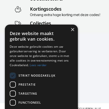
Kortingscodes
Ontvang extra hoge korting met deze codes!
Collecties
×
Actuele en populaire collecties
Deze website maakt
gebruik van cookies.
Deze website gebruikt cookies om uw
gebruikerservaring te verbeteren. Door
KMP Kantoormeubilair
onze website te gebruiken, stemt u in met
Airport Business Park
alle cookies in overeenstemming met ons
Frankfurtstraat 29-31
Cookiebeleid.
Lees verder
1175 RH Lijnden
STRIKT NOODZAKELIJK
020-617 01 26
info@kmpkantoormeubilair.nl
PRESTATIE
Facebook
TARGETING
Instagram
FUNCTIONEEL
KMP Kantoormeubilair levert aan BEDRIJVEN en PARTICULIEREN. ALLE