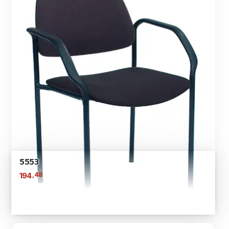
5553
,48
194