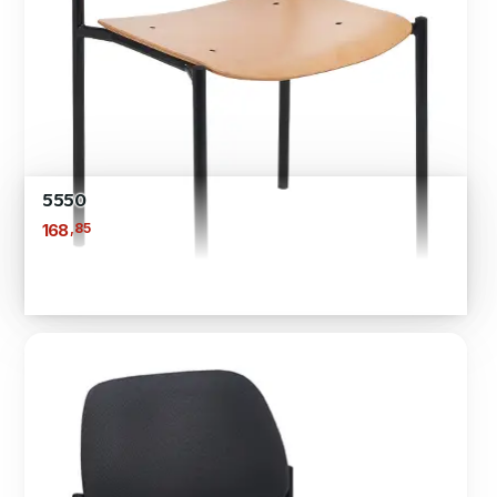
5550
,85
168