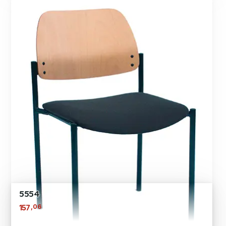
5554
,06
157