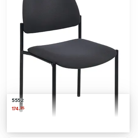
5552
,35
174