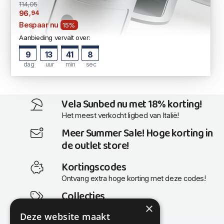
114,05
,94
96
Bespaar nu
15%
Aanbieding vervalt over:
9
13
41
7
dag
uur
min
sec
Vela Sunbed nu met 18% korting!
Het meest verkocht ligbed van Italië!
Meer Summer Sale! Hoge korting in
de outlet store!
Kortingscodes
Ontvang extra hoge korting met deze codes!
Collecties
×
Actuele en populaire collecties
Deze website maakt