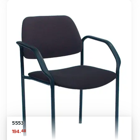
5553
,48
194