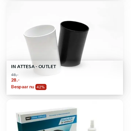
IN ATTESA - OUTLET
48,-
,-
28
Bespaar nu
42%