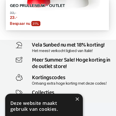
GEO PRULLENBAK - OUTLET
33,-
,-
23
Bespaar nu
31%
Vela Sunbed nu met 18% korting!
Het meest verkocht ligbed van Italië!
Meer Summer Sale! Hoge korting in
de outlet store!
Kortingscodes
Ontvang extra hoge korting met deze codes!
Collecties
×
Actuele en populaire collecties
Deze website maakt
gebruik van cookies.