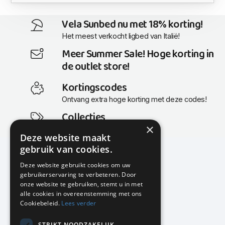
Vela Sunbed nu met 18% korting!
Het meest verkocht ligbed van Italië!
Meer Summer Sale! Hoge korting in
de outlet store!
Kortingscodes
Ontvang extra hoge korting met deze codes!
Collecties
×
Actuele en populaire collecties
Deze website maakt
gebruik van cookies.
Deze website gebruikt cookies om uw
gebruikerservaring te verbeteren. Door
KMP Kantoormeubilair
onze website te gebruiken, stemt u in met
Airport Business Park
alle cookies in overeenstemming met ons
Frankfurtstraat 29-31
Cookiebeleid.
Lees verder
1175 RH Lijnden
STRIKT NOODZAKELIJK