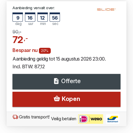
Aanbieding vervalt over:
9
16
12
55
dag
uur
min
sec
90,-
72
,-
Bespaar nu
20%
Aanbieding geldig tot 15 augustus 2026 23:00.
Incl. BTW: 87,12
Offerte
Kopen
Gratis transport!
Veilig betalen