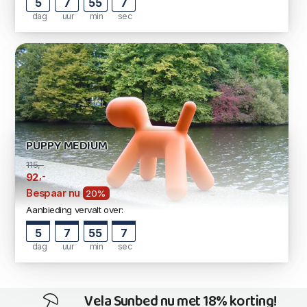
5
7
55
6
dag
uur
min
sec
PUPPY MEDIUM
115,-
,-
92
Bespaar nu
20%
Aanbieding vervalt over:
5
7
55
6
dag
uur
min
sec
Vela Sunbed nu met 18% korting!