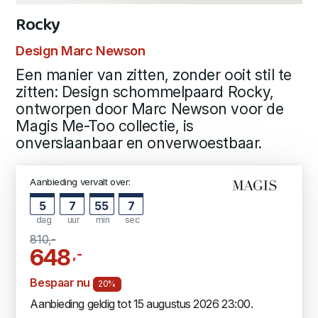
Rocky
Design Marc Newson
Een manier van zitten, zonder ooit stil te
zitten: Design schommelpaard Rocky,
ontworpen door Marc Newson voor de
Magis Me-Too collectie, is
onverslaanbaar en onverwoestbaar.
Aanbieding vervalt over:
5
7
55
6
dag
uur
min
sec
810,-
648
,-
Bespaar nu
20%
Aanbieding geldig tot 15 augustus 2026 23:00.