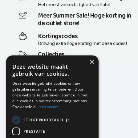
Het meest verkocht ligbed van Italië!
Meer Summer Sale! Hoge korting in
de outlet store!
Kortingscodes
Ontvang extra hoge korting met deze codes!
Collecties
×
Actuele en populaire collecties
Deze website maakt
gebruik van cookies.
Deze website gebruikt cookies om uw
gebruikerservaring te verbeteren. Door
KMP Kantoormeubilair
onze website te gebruiken, stemt u in met
Airport Business Park
alle cookies in overeenstemming met ons
Frankfurtstraat 29-31
Cookiebeleid.
Lees verder
1175 RH Lijnden
STRIKT NOODZAKELIJK
020-617 01 26
info@kmpkantoormeubilair.nl
PRESTATIE