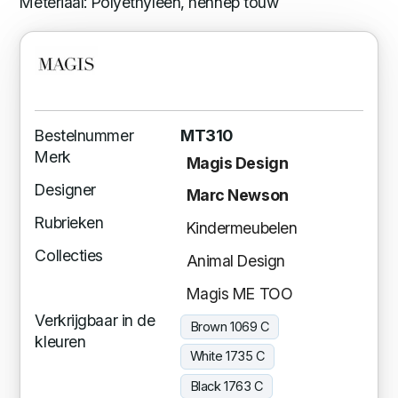
Meteriaal: Polyethyleen, hennep touw
Bestelnummer
MT310
Merk
Magis Design
Designer
Marc Newson
Rubrieken
Kindermeubelen
Collecties
Animal Design
Magis ME TOO
Verkrijgbaar in de
Brown 1069 C
kleuren
White 1735 C
Black 1763 C