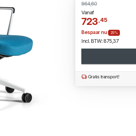
964,60
Vanaf
723
,45
Bespaar nu
25%
Incl. BTW: 875,37
Gratis transport!