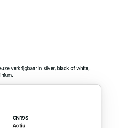
uze verkrijgbaar in silver, black of white,
minium.
CN19S
Actiu