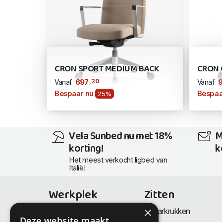
CRON SPORT MEDIUM BACK
CRON 
,20
697
Vanaf
Vanaf
Bespaar nu
Bespaa
25%
Vela Sunbed nu met 18%
M
korting!
k
Het meest verkocht ligbed van
Italië!
Werkplek
Zitten
×
Bureaus
Barkrukken
Deze website maakt