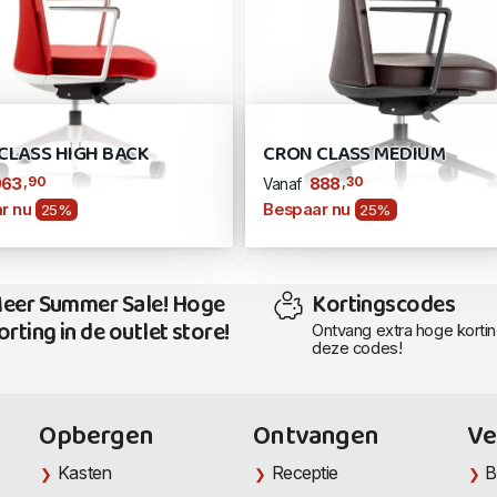
CLASS HIGH BACK
CRON CLASS MEDIUM
,90
,30
963
888
Vanaf
r nu
Bespaar nu
25%
25%
eer Summer Sale! Hoge
Kortingscodes
orting in de outlet store!
Ontvang extra hoge korti
deze codes!
Opbergen
Ontvangen
Ve
Kasten
Receptie
B