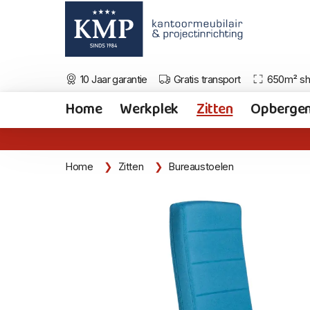
10 Jaar garantie
Gratis transport
650m² s
Home
Werkplek
Zitten
Opberge
Home
Zitten
Bureaustoelen