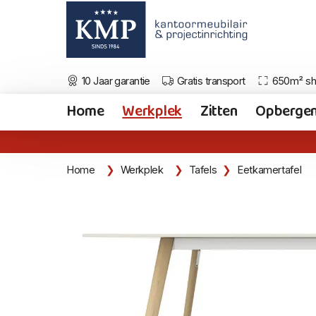
10 Jaar garantie
Gratis transport
650m² s
Home
Werkplek
Zitten
Opberge
Home
Werkplek
Tafels
Eetkamertafel