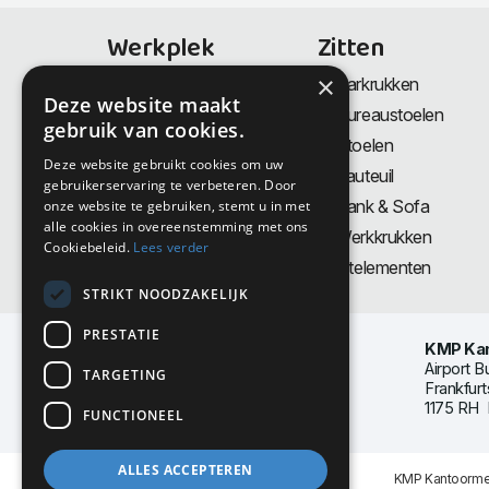
Werkplek
Zitten
×
Bureaus
Barkrukken
Deze website maakt
Thuiswerkplek
Bureaustoelen
gebruik van cookies.
Zit-Sta bureaus
Stoelen
Deze website gebruikt cookies om uw
Directiemeubilair
Fauteuil
gebruikerservaring te verbeteren. Door
Akoestiek & Privacy
Bank & Sofa
onze website te gebruiken, stemt u in met
alle cookies in overeenstemming met ons
Tafels
Werkkrukken
Cookiebeleid.
Lees verder
Vergadertafels
Zitelementen
STRIKT NOODZAKELIJK
PRESTATIE
KMP Kan
Airport B
TARGETING
Frankfurt
1175 RH 
FUNCTIONEEL
ALLES ACCEPTEREN
KMP Kantoormeu