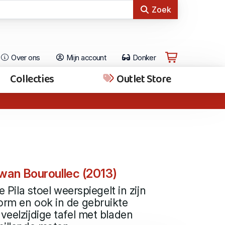
Zoek
Over ons
Mijn account
Donker
Collecties
Outlet Store
wan Bouroullec (2013)
de Pila stoel weerspiegelt in zijn
orm en ook in de gebruikte
veelzijdige tafel met bladen