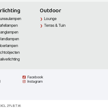
rlichting
Outdoor
ureaulampen
Lounge
afellampen
Terras & Tuin
anglampen
andlampen
loerlampen
ichtobjecten
ailverlichting
Facebook
l
Instagram
XCL. 21% B.T.W.