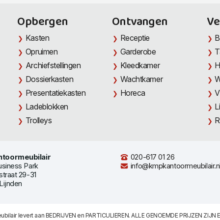
Opbergen
Ontvangen
Ve
Kasten
Receptie
B
Opruimen
Garderobe
T
Archiefstellingen
Kleedkamer
H
Dossierkasten
Wachtkamer
W
Presentatiekasten
Horeca
V
Ladeblokken
L
Trolleys
R
toormeubilair
020-617 01 26
usiness Park
info@kmpkantoormeubilair.n
straat 29-31
Lijnden
bilair levert aan BEDRIJVEN en PARTICULIEREN. ALLE GENOEMDE PRIJZEN ZIJN E