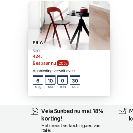
PILA
530,-
,-
424
Bespaar nu
20%
Aanbieding vervalt over:
6
10
0
30
dag
uur
min
sec
Vela Sunbed nu met 18%
M
korting!
k
Het meest verkocht ligbed van
Italië!