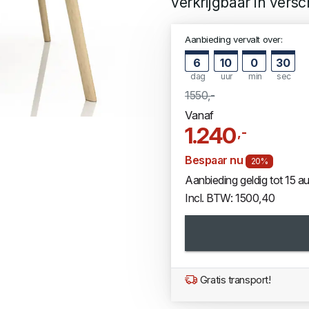
verkrijgbaar in versc
Aanbieding vervalt over:
6
10
0
30
dag
uur
min
sec
1550,-
Vanaf
1.240
,-
Bespaar nu
20%
Aanbieding geldig tot 15 
Incl. BTW: 1500,40
Gratis transport!