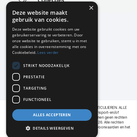
Collecties
×
Actuele en populaire collecties
Deze website maakt
gebruik van cookies.
Deze website gebruikt cookies om uw
gebruikerservaring te verbeteren. Door
KMP Kantoormeubilair
onze website te gebruiken, stemt u in met
Airport Business Park
alle cookies in overeenstemming met ons
Frankfurtstraat 29-31
Cookiebeleid.
Lees verder
1175 RH Lijnden
STRIKT NOODZAKELIJK
020-617 01 26
info@kmpkantoormeubilair.nl
PRESTATIE
Facebook
TARGETING
Instagram
FUNCTIONEEL
KMP Kantoormeubilair levert aan BEDRIJVEN en PARTICULIEREN. ALLE
GENOEMDE PRIJZEN ZIJN EXCL. 21% B.T.W. Transport-en/of
ALLES ACCEPTEREN
Montagekosten op aanvraag. Aan deze website kunnen geen rechten
worden ontleend. KMP Kantoormeubilair VOF © 2026. Alle rechten
voorbehouden. Lees voor gebruik graag de
leveringsvoorwaarden
en het
DETAILS WEERGEVEN
privacy reglement
.