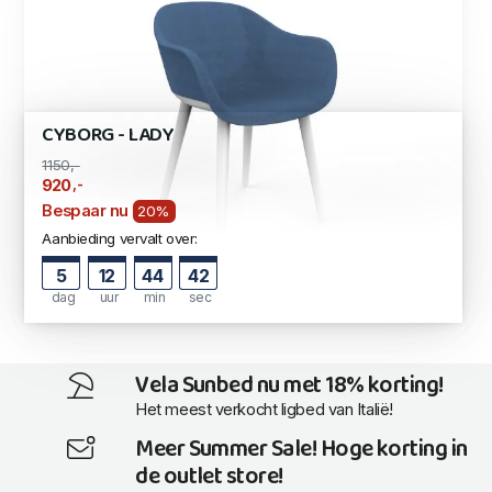
CYBORG - LADY
1150,-
,-
920
Bespaar nu
20%
Aanbieding vervalt over:
5
12
44
42
dag
uur
min
sec
Vela Sunbed nu met 18% korting!
Het meest verkocht ligbed van Italië!
Meer Summer Sale! Hoge korting in
de outlet store!