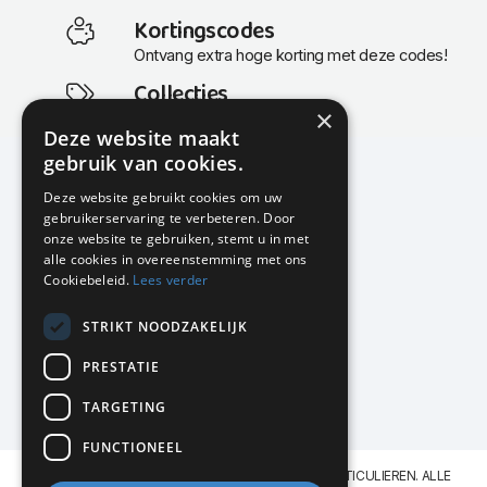
Kortingscodes
Ontvang extra hoge korting met deze codes!
Collecties
×
Actuele en populaire collecties
Deze website maakt
gebruik van cookies.
Deze website gebruikt cookies om uw
gebruikerservaring te verbeteren. Door
KMP Kantoormeubilair
onze website te gebruiken, stemt u in met
Airport Business Park
alle cookies in overeenstemming met ons
Frankfurtstraat 29-31
Cookiebeleid.
Lees verder
1175 RH Lijnden
STRIKT NOODZAKELIJK
020-617 01 26
info@kmpkantoormeubilair.nl
PRESTATIE
Facebook
TARGETING
Instagram
FUNCTIONEEL
KMP Kantoormeubilair levert aan BEDRIJVEN en PARTICULIEREN. ALLE