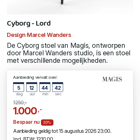
Cyborg - Lord
Design Marcel Wanders
De Cyborg stoel van Magis, ontworpen
door Marcel Wanders studio, is een stoel
met verschillende mogelijkheden.
Aanbieding vervalt over:
5
12
44
42
dag
uur
min
sec
1250,-
1.000
,-
Bespaar nu
20%
Aanbieding geldig tot 15 augustus 2026 23:00.
Incl. BTW: 1210,00