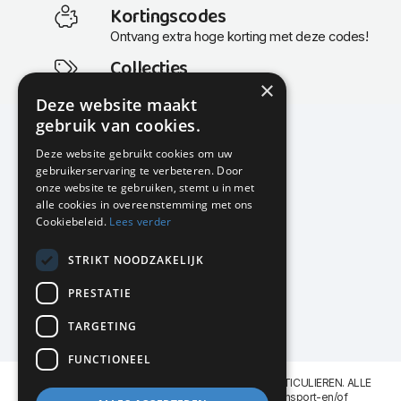
Kortingscodes
Ontvang extra hoge korting met deze codes!
Collecties
×
Actuele en populaire collecties
Deze website maakt
gebruik van cookies.
Deze website gebruikt cookies om uw
gebruikerservaring te verbeteren. Door
KMP Kantoormeubilair
onze website te gebruiken, stemt u in met
Airport Business Park
alle cookies in overeenstemming met ons
Frankfurtstraat 29-31
Cookiebeleid.
Lees verder
1175 RH Lijnden
STRIKT NOODZAKELIJK
020-617 01 26
info@kmpkantoormeubilair.nl
PRESTATIE
Facebook
TARGETING
Instagram
FUNCTIONEEL
KMP Kantoormeubilair levert aan BEDRIJVEN en PARTICULIEREN. ALLE
GENOEMDE PRIJZEN ZIJN EXCL. 21% B.T.W. Transport-en/of