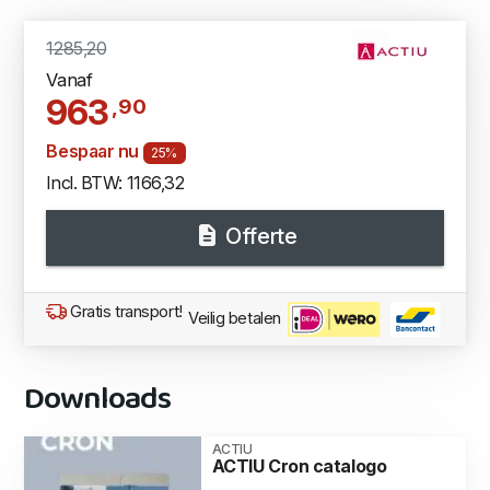
1285,20
Vanaf
963
,90
Bespaar nu
25%
Incl. BTW: 1166,32
Offerte
Gratis transport!
Veilig betalen
Downloads
ACTIU
ACTIU Cron catalogo