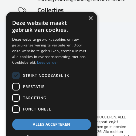
Collecties
×
Actuele en populaire collecties
Deze website maakt
gebruik van cookies.
Deze website gebruikt cookies om uw
gebruikerservaring te verbeteren. Door
KMP Kantoormeubilair
onze website te gebruiken, stemt u in met
Airport Business Park
alle cookies in overeenstemming met ons
Frankfurtstraat 29-31
Cookiebeleid.
Lees verder
1175 RH Lijnden
STRIKT NOODZAKELIJK
020-617 01 26
info@kmpkantoormeubilair.nl
PRESTATIE
Facebook
TARGETING
Instagram
FUNCTIONEEL
KMP Kantoormeubilair levert aan BEDRIJVEN en PARTICULIEREN. ALLE
GENOEMDE PRIJZEN ZIJN EXCL. 21% B.T.W. Transport-en/of
ALLES ACCEPTEREN
Montagekosten op aanvraag. Aan deze website kunnen geen rechten
worden ontleend. KMP Kantoormeubilair VOF © 2026. Alle rechten