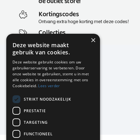
de outlet store!
Kortingscodes
Ontvang extra hoge korting met deze codes!
Collecties
×
Actuele en populaire collecties
Deze website maakt
gebruik van cookies.
Deze website gebruikt cookies om uw
gebruikerservaring te verbeteren. Door
KMP Kantoormeubilair
onze website te gebruiken, stemt u in met
Airport Business Park
alle cookies in overeenstemming met ons
Frankfurtstraat 29-31
Cookiebeleid.
Lees verder
1175 RH Lijnden
STRIKT NOODZAKELIJK
020-617 01 26
info@kmpkantoormeubilair.nl
PRESTATIE
Facebook
TARGETING
Instagram
FUNCTIONEEL