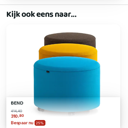
Kijk ook eens naar…
BEND
414,40
,80
310
Bespaar nu
25%