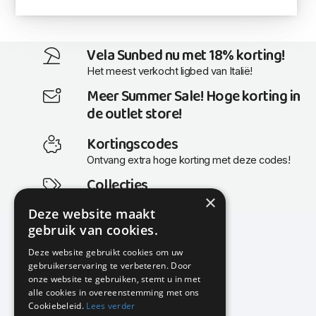
Vela Sunbed nu met 18% korting!
Het meest verkocht ligbed van Italië!
Meer Summer Sale! Hoge korting in
de outlet store!
Kortingscodes
Ontvang extra hoge korting met deze codes!
Collecties
×
Actuele en populaire collecties
Deze website maakt
gebruik van cookies.
Deze website gebruikt cookies om uw
gebruikerservaring te verbeteren. Door
KMP Kantoormeubilair
onze website te gebruiken, stemt u in met
Airport Business Park
alle cookies in overeenstemming met ons
Frankfurtstraat 29-31
Cookiebeleid.
Lees verder
1175 RH Lijnden