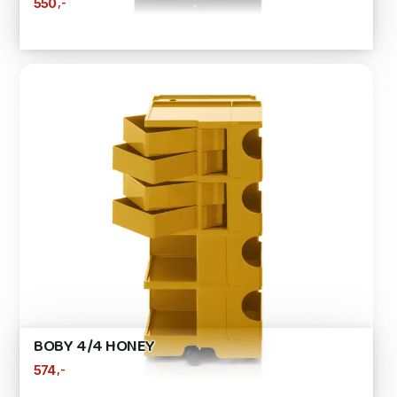
,-
550
BOBY 4/4 HONEY
,-
574