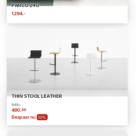
PANCO 240
,-
1.294
THIN STOOL LEATHER
545,-
,50
490
Bespaar nu
10%