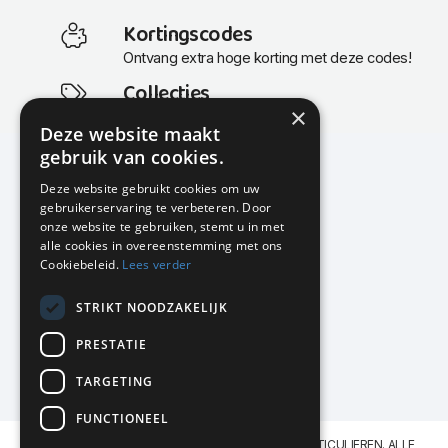
Kortingscodes
Ontvang extra hoge korting met deze codes!
Collecties
×
Actuele en populaire collecties
Deze website maakt
gebruik van cookies.
Deze website gebruikt cookies om uw
gebruikerservaring te verbeteren. Door
KMP Kantoormeubilair
onze website te gebruiken, stemt u in met
Airport Business Park
alle cookies in overeenstemming met ons
Frankfurtstraat 29-31
Cookiebeleid.
Lees verder
1175 RH Lijnden
STRIKT NOODZAKELIJK
020-617 01 26
info@kmpkantoormeubilair.nl
PRESTATIE
Facebook
TARGETING
Instagram
FUNCTIONEEL
KMP Kantoormeubilair levert aan BEDRIJVEN en PARTICULIEREN. ALLE