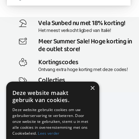
Vela Sunbed nu met 18% korting!
Het meest verkocht ligbed van Italië!
Meer Summer Sale! Hoge korting in
de outlet store!
Kortingscodes
Ontvang extra hoge korting met deze codes!
Collecties
×
Actuele en populaire collecties
Deze website maakt
gebruik van cookies.
Deze website gebruikt cookies om uw
gebruikerservaring te verbeteren. Door
KMP Kantoormeubilair
onze website te gebruiken, stemt u in met
Airport Business Park
alle cookies in overeenstemming met ons
Frankfurtstraat 29-31
Cookiebeleid.
Lees verder
1175 RH Lijnden