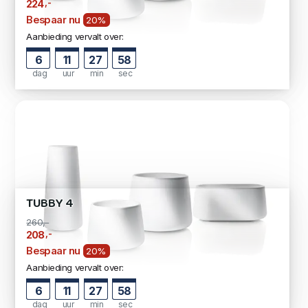
,-
224
Bespaar nu
20%
Aanbieding vervalt over:
6
11
27
58
dag
uur
min
sec
TUBBY 4
260,-
,-
208
Bespaar nu
20%
Aanbieding vervalt over:
6
11
27
58
dag
uur
min
sec