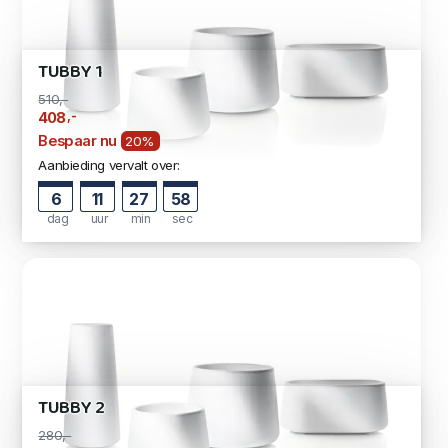
TUBBY 1
510,-
,-
408
Bespaar nu
20%
Aanbieding vervalt over:
6
11
27
58
dag
uur
min
sec
TUBBY 2
280,-