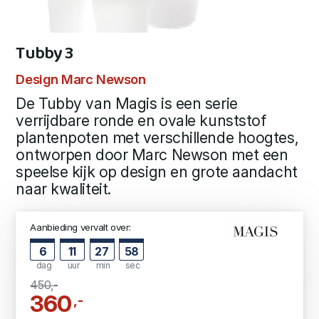
Tubby 3
Design Marc Newson
De Tubby van Magis is een serie
verrijdbare ronde en ovale kunststof
plantenpoten met verschillende hoogtes,
ontworpen door Marc Newson met een
speelse kijk op design en grote aandacht
naar kwaliteit.
Aanbieding vervalt over:
6
11
27
58
dag
uur
min
sec
450,-
360
,-