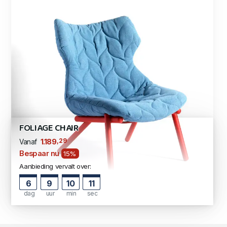
FOLIAGE CHAIR
,29
1.189
Vanaf
Bespaar nu
15%
Aanbieding vervalt over:
6
9
10
10
dag
uur
min
sec