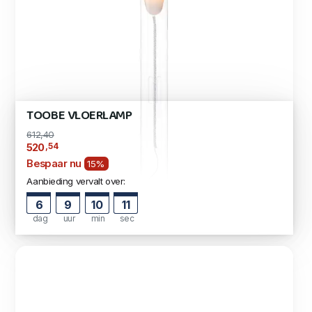
TOOBE VLOERLAMP
612,40
,54
520
Bespaar nu
15%
Aanbieding vervalt over:
6
9
10
10
dag
uur
min
sec