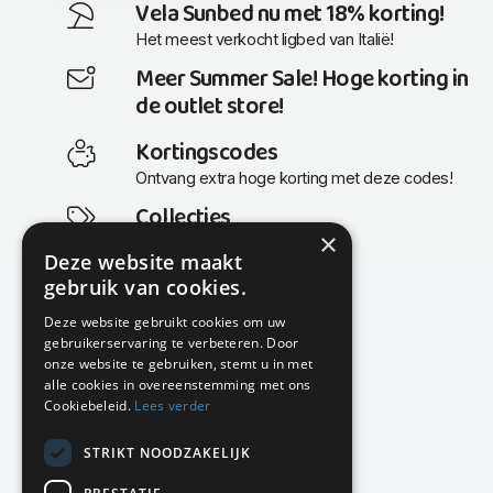
Vela Sunbed nu met 18% korting!
Het meest verkocht ligbed van Italië!
Meer Summer Sale! Hoge korting in
de outlet store!
Kortingscodes
Ontvang extra hoge korting met deze codes!
Collecties
×
Actuele en populaire collecties
Deze website maakt
gebruik van cookies.
Deze website gebruikt cookies om uw
gebruikerservaring te verbeteren. Door
KMP Kantoormeubilair
onze website te gebruiken, stemt u in met
Airport Business Park
alle cookies in overeenstemming met ons
Frankfurtstraat 29-31
Cookiebeleid.
Lees verder
1175 RH Lijnden
STRIKT NOODZAKELIJK
020-617 01 26
info@kmpkantoormeubilair.nl