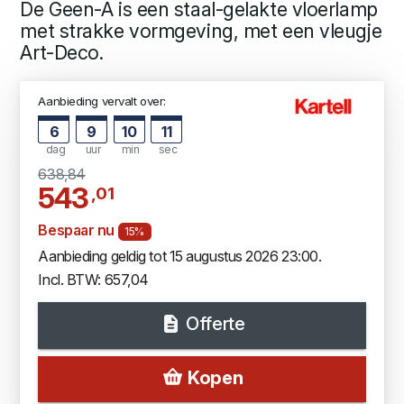
De Geen-A is een staal-gelakte vloerlamp
met strakke vormgeving, met een vleugje
Art-Deco.
Aanbieding vervalt over:
6
9
10
10
dag
uur
min
sec
638,84
543
,01
Bespaar nu
15%
Aanbieding geldig tot 15 augustus 2026 23:00.
Incl. BTW: 657,04
Offerte
Kopen