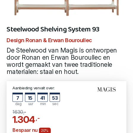
Steelwood Shelving System 93
Design Ronan & Erwan Bouroullec
De Steelwood van Magis is ontworpen
door Ronan en Erwan Bouroullec en
wordt gemaakt van twee traditionele
materialen: staal en hout.
Aanbieding vervalt over:
7
15
41
53
dag
uur
min
sec
1630,-
1.304
,-
Bespaar nu
20%