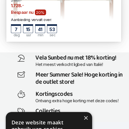
2160,-
,-
1.728
Bespaar nu
20%
Aanbieding vervalt over:
7
15
41
53
dag
uur
min
sec
Vela Sunbed nu met 18% korting!
Het meest verkocht ligbed van Italië!
Meer Summer Sale! Hoge korting in
de outlet store!
Kortingscodes
Ontvang extra hoge korting met deze codes!
Collecties
×
Actuele en populaire collecties
Deze website maakt