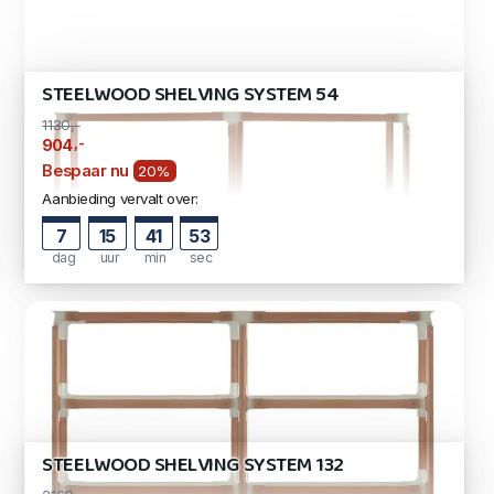
STEELWOOD SHELVING SYSTEM 54
1130,-
,-
904
Bespaar nu
20%
Aanbieding vervalt over:
7
15
41
53
dag
uur
min
sec
STEELWOOD SHELVING SYSTEM 132