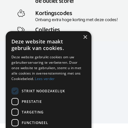
de outlet store!
Kortingscodes
Ontvang extra hoge korting met deze codes!
Collecties
×
Actuele en populaire collecties
Deze website maakt
gebruik van cookies.
Deze website gebruikt cookies om uw
gebruikerservaring te verbeteren. Door
KMP Kantoormeubilair
onze website te gebruiken, stemt u in met
Airport Business Park
alle cookies in overeenstemming met ons
Frankfurtstraat 29-31
Cookiebeleid.
Lees verder
1175 RH Lijnden
STRIKT NOODZAKELIJK
020-617 01 26
info@kmpkantoormeubilair.nl
PRESTATIE
Facebook
TARGETING
Instagram
FUNCTIONEEL