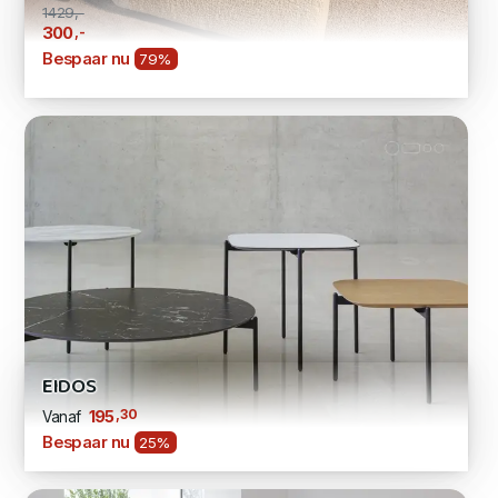
1429,-
,-
300
Bespaar nu
79%
EIDOS
,30
195
Vanaf
Bespaar nu
25%