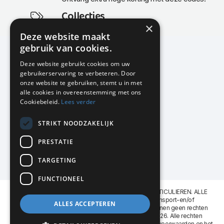
Collecties
×
Actuele en populaire collecties
Deze website maakt
gebruik van cookies.
Deze website gebruikt cookies om uw
gebruikerservaring te verbeteren. Door
KMP Kantoormeubilair
onze website te gebruiken, stemt u in met
Airport Business Park
alle cookies in overeenstemming met ons
Frankfurtstraat 29-31
Cookiebeleid.
Lees verder
1175 RH Lijnden
STRIKT NOODZAKELIJK
020-617 01 26
info@kmpkantoormeubilair.nl
PRESTATIE
Facebook
TARGETING
Instagram
FUNCTIONEEL
KMP Kantoormeubilair levert aan BEDRIJVEN en PARTICULIEREN. ALLE
GENOEMDE PRIJZEN ZIJN EXCL. 21% B.T.W. Transport-en/of
ALLES ACCEPTEREN
Montagekosten op aanvraag. Aan deze website kunnen geen rechten
worden ontleend. KMP Kantoormeubilair VOF © 2026. Alle rechten
voorbehouden. Lees voor gebruik graag de
leveringsvoorwaarden
en het