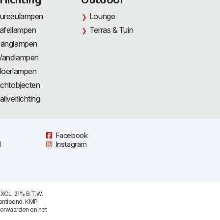
rlichting
Outdoor
ureaulampen
Lounge
afellampen
Terras & Tuin
anglampen
andlampen
loerlampen
ichtobjecten
ailverlichting
Facebook
l
Instagram
XCL. 21% B.T.W.
ontleend. KMP
oorwaarden
en het