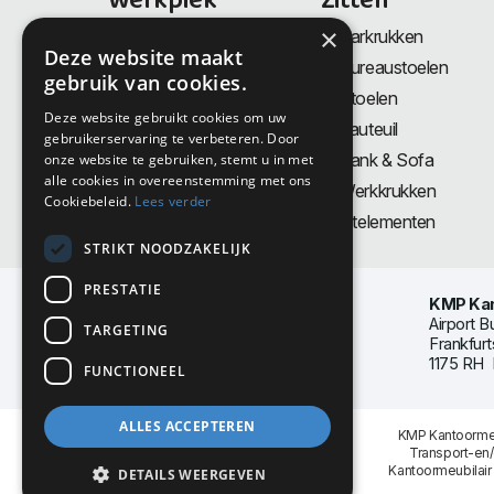
Werkplek
Zitten
×
Bureaus
Barkrukken
Deze website maakt
Thuiswerkplek
Bureaustoelen
gebruik van cookies.
Zit-Sta bureaus
Stoelen
Deze website gebruikt cookies om uw
Directiemeubilair
Fauteuil
gebruikerservaring te verbeteren. Door
Akoestiek & Privacy
Bank & Sofa
onze website te gebruiken, stemt u in met
alle cookies in overeenstemming met ons
Tafels
Werkkrukken
Cookiebeleid.
Lees verder
Vergadertafels
Zitelementen
STRIKT NOODZAKELIJK
PRESTATIE
KMP Kan
Airport B
TARGETING
Frankfurt
1175 RH 
FUNCTIONEEL
ALLES ACCEPTEREN
KMP Kantoormeu
Transport-en
Kantoormeubilair
DETAILS WEERGEVEN