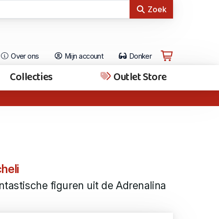
Zoek
Over ons
Mijn account
Donker
Collecties
Outlet Store
heli
ntastische figuren uit de Adrenalina