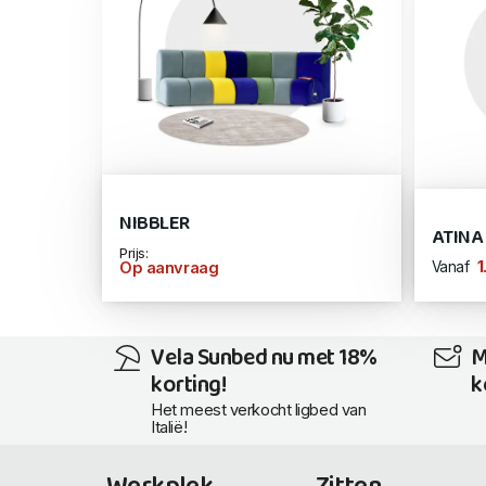
NIBBLER
ATINA
Prijs:
1
Op aanvraag
Vanaf
Vela Sunbed nu met 18%
M
korting!
k
Het meest verkocht ligbed van
Italië!