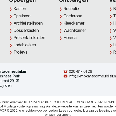
Opbergen
Ontvangen
Ve
Kasten
Receptie
B
Opruimen
Garderobe
T
Archiefstellingen
Kleedkamer
H
Dossierkasten
Wachtkamer
W
Presentatiekasten
Horeca
V
Ladeblokken
L
Trolleys
R
toormeubilair
020-617 01 26
usiness Park
info@kmpkantoormeubilair.n
straat 29-31
Lijnden
bilair levert aan BEDRIJVEN en PARTICULIEREN. ALLE GENOEMDE PRIJZEN ZIJN E
/of Montagekosten op aanvraag. Aan deze website kunnen geen rechten worden 
 VOF © 2026. Alle rechten voorbehouden. Lees voor gebruik graag de
leveringsv
privacy reglement
.