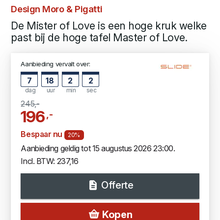
Design Moro & Pigatti
De Mister of Love is een hoge kruk welke
past bij de hoge tafel Master of Love.
Aanbieding vervalt over:
7
18
2
1
dag
uur
min
sec
245,-
196
,-
Bespaar nu
20%
Aanbieding geldig tot 15 augustus 2026 23:00.
Incl. BTW: 237,16
Offerte
Kopen