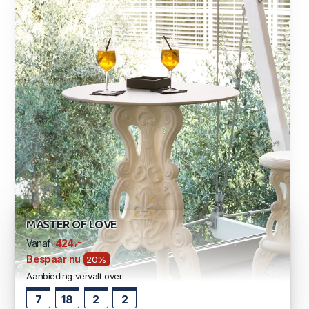
MASTER OF LOVE
,-
424
Vanaf
Bespaar nu
20%
Aanbieding vervalt over:
7
18
2
1