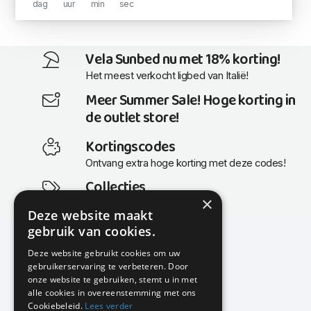
dag
uur
min
sec
Vela Sunbed nu met 18% korting!
Het meest verkocht ligbed van Italië!
Meer Summer Sale! Hoge korting in
de outlet store!
Kortingscodes
Ontvang extra hoge korting met deze codes!
Collecties
×
Actuele en populaire collecties
Deze website maakt
gebruik van cookies.
Deze website gebruikt cookies om uw
gebruikerservaring te verbeteren. Door
KMP Kantoormeubilair
onze website te gebruiken, stemt u in met
Airport Business Park
alle cookies in overeenstemming met ons
Frankfurtstraat 29-31
Cookiebeleid.
Lees verder