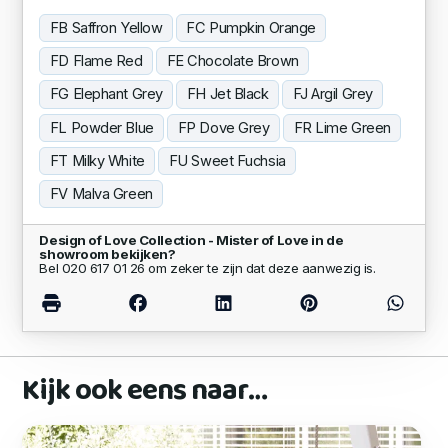
FB Saffron Yellow
FC Pumpkin Orange
FD Flame Red
FE Chocolate Brown
FG Elephant Grey
FH Jet Black
FJ Argil Grey
FL Powder Blue
FP Dove Grey
FR Lime Green
FT Milky White
FU Sweet Fuchsia
FV Malva Green
Design of Love Collection - Mister of Love in de
showroom bekijken?
Bel 020 617 01 26 om zeker te zijn dat deze aanwezig is.
Kijk ook eens naar…