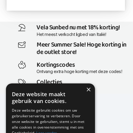
Vela Sunbed nu met 18% korting!
Het meest verkocht ligbed van Italië!
Meer Summer Sale! Hoge korting in
de outlet store!
Kortingscodes
Ontvang extra hoge korting met deze codes!
Collecties
×
Actuele en populaire collecties
Deze website maakt
gebruik van cookies.
Deze website gebruikt cookies om uw
gebruikerservaring te verbeteren. Door
KMP Kantoormeubilair
onze website te gebruiken, stemt u in met
Airport Business Park
alle cookies in overeenstemming met ons
Frankfurtstraat 29-31
Cookiebeleid.
Lees verder