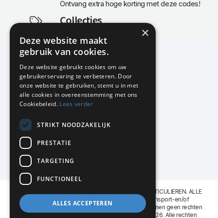
Ontvang extra hoge korting met deze codes!
Collecties
×
Actuele en populaire collecties
Deze website maakt
gebruik van cookies.
Deze website gebruikt cookies om uw
gebruikerservaring te verbeteren. Door
KMP Kantoormeubilair
onze website te gebruiken, stemt u in met
Airport Business Park
alle cookies in overeenstemming met ons
Frankfurtstraat 29-31
Cookiebeleid.
Lees verder
1175 RH Lijnden
STRIKT NOODZAKELIJK
020-617 01 26
info@kmpkantoormeubilair.nl
PRESTATIE
Facebook
TARGETING
Instagram
FUNCTIONEEL
KMP Kantoormeubilair levert aan BEDRIJVEN en PARTICULIEREN. ALLE
GENOEMDE PRIJZEN ZIJN EXCL. 21% B.T.W. Transport-en/of
ALLES ACCEPTEREN
Montagekosten op aanvraag. Aan deze website kunnen geen rechten
worden ontleend. KMP Kantoormeubilair VOF © 2026. Alle rechten