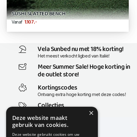
SUSHI SLATTED BENCH
,-
1.107
Vanaf
Vela Sunbed nu met 18% korting!
Het meest verkocht ligbed van Italië!
Meer Summer Sale! Hoge korting in
de outlet store!
Kortingscodes
Ontvang extra hoge korting met deze codes!
Collecties
×
Actuele en populaire collecties
Deze website maakt
gebruik van cookies.
Deze website gebruikt cookies om uw