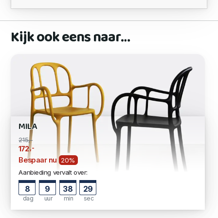
Kijk ook eens naar…
MILA
215,-
,-
172
Bespaar nu
20%
Aanbieding vervalt over:
8
9
38
28
dag
uur
min
sec