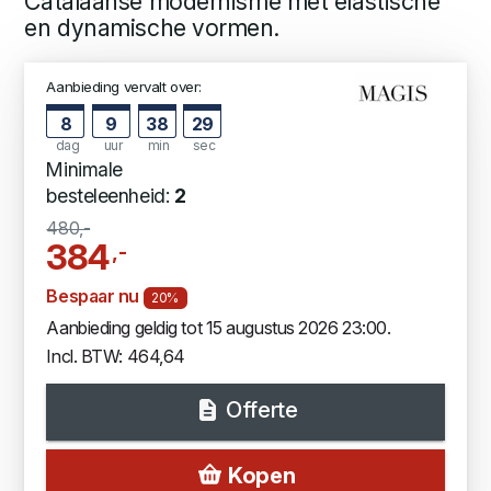
Catalaanse modernisme met elastische
en dynamische vormen.
Aanbieding vervalt over:
8
9
38
28
dag
uur
min
sec
Minimale
besteleenheid:
2
480,-
384
,-
Bespaar nu
20%
Aanbieding geldig tot 15 augustus 2026 23:00.
Incl. BTW: 464,64
Offerte
Kopen