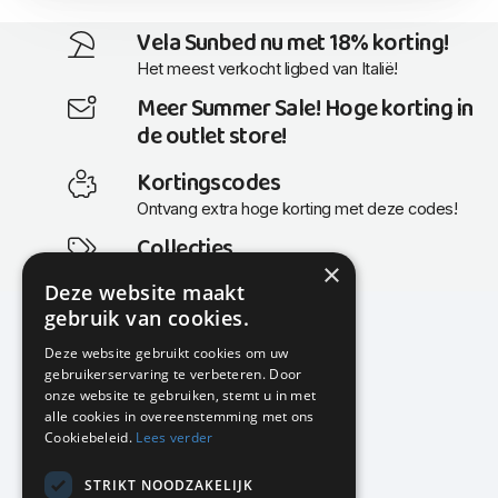
Vela Sunbed nu met 18% korting!
Het meest verkocht ligbed van Italië!
Meer Summer Sale! Hoge korting in
de outlet store!
Kortingscodes
Ontvang extra hoge korting met deze codes!
Collecties
×
Actuele en populaire collecties
Deze website maakt
gebruik van cookies.
Deze website gebruikt cookies om uw
gebruikerservaring te verbeteren. Door
KMP Kantoormeubilair
onze website te gebruiken, stemt u in met
Airport Business Park
alle cookies in overeenstemming met ons
Frankfurtstraat 29-31
Cookiebeleid.
Lees verder
1175 RH Lijnden
STRIKT NOODZAKELIJK
020-617 01 26