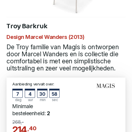
Troy Barkruk
Design Marcel Wanders (2013)
De Troy familie van Magis is ontworpen
door Marcel Wanders en is collectie die
comfortabel is met een simplistische
uitstraling en zeer veel mogelijkheden.
Aanbieding vervalt over:
7
4
30
57
dag
uur
min
sec
Minimale
besteleenheid:
2
268,-
214
,40