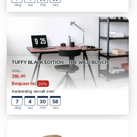
dag
uur
min
sec
TUFFY BLACK EDITION - THE WILD BUNCH
396,-
,80
316
Bespaar nu
20%
Aanbieding vervalt over:
7
4
30
57
dag
uur
min
sec