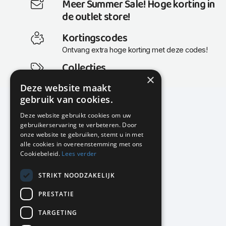
Meer Summer Sale! Hoge korting in
de outlet store!
Kortingscodes
Ontvang extra hoge korting met deze codes!
Collecties
×
Actuele en populaire collecties
Deze website maakt
gebruik van cookies.
Deze website gebruikt cookies om uw
gebruikerservaring te verbeteren. Door
KMP Kantoormeubilair
onze website te gebruiken, stemt u in met
Airport Business Park
alle cookies in overeenstemming met ons
Frankfurtstraat 29-31
Cookiebeleid.
Lees verder
1175 RH Lijnden
STRIKT NOODZAKELIJK
020-617 01 26
info@kmpkantoormeubilair.nl
PRESTATIE
Facebook
TARGETING
Instagram