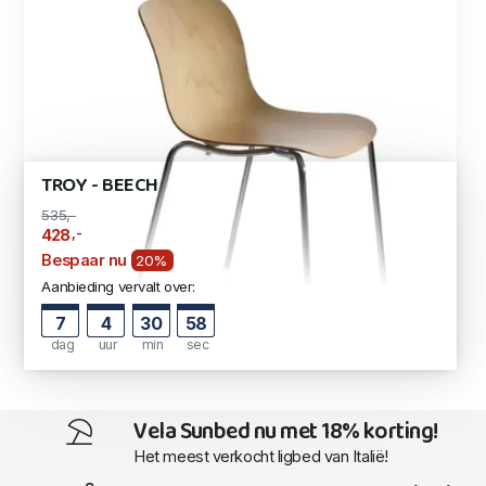
TROY - BEECH
535,-
,-
428
Bespaar nu
20%
Aanbieding vervalt over:
7
4
30
57
dag
uur
min
sec
Vela Sunbed nu met 18% korting!
Het meest verkocht ligbed van Italië!