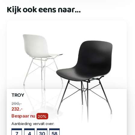
Kijk ook eens naar…
TROY
290,-
,-
232
Bespaar nu
20%
Aanbieding vervalt over:
7
4
30
57