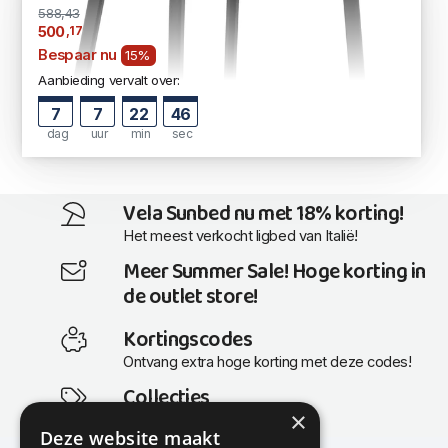
588,43
,17
500
Bespaar nu
15%
Aanbieding vervalt over:
7
7
22
46
dag
uur
min
sec
Vela Sunbed nu met 18% korting!
Het meest verkocht ligbed van Italië!
Meer Summer Sale! Hoge korting in
de outlet store!
Kortingscodes
Ontvang extra hoge korting met deze codes!
Collecties
×
Actuele en populaire collecties
Deze website maakt