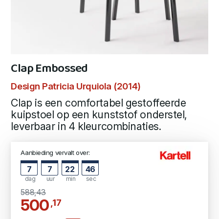
Clap Embossed
Design Patricia Urquiola (2014)
Clap is een comfortabel gestoffeerde
kuipstoel op een kunststof onderstel,
leverbaar in 4 kleurcombinaties.
Aanbieding vervalt over:
7
7
22
46
dag
uur
min
sec
588,43
500
,17