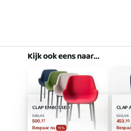
Kijk ook eens naar…
CLAP EMBOSSED
CLAP 
588,43
533,06
,17
,10
500
453
Bespaar nu
Bespaa
15%