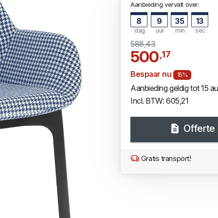
Aanbieding vervalt over:
8
9
35
12
dag
uur
min
sec
588,43
500
,17
Bespaar nu
15%
Aanbieding geldig tot 15 
Incl. BTW: 605,21
Offerte
Gratis transport!