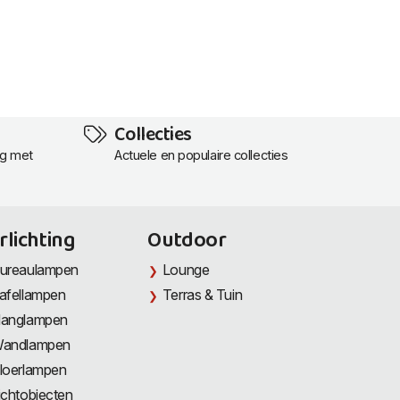
Collecties
ng met
Actuele en populaire collecties
rlichting
Outdoor
ureaulampen
Lounge
afellampen
Terras & Tuin
anglampen
andlampen
loerlampen
ichtobjecten