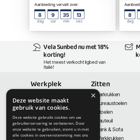
Aanbieding vervalt over:
Aanbiedi
8
9
35
12
8
dag
uur
min
sec
dag
Vela Sunbed nu met 18%
M
korting!
k
Het meest verkocht ligbed van
Italië!
Werkplek
Zitten
×
Bureaus
Barkrukken
Deze website maakt
Thuiswerkplek
Bureaustoelen
gebruik van cookies.
Zit-Sta bureaus
Stoelen
Deze website gebruikt cookies om uw
Directiemeubilair
Fauteuil
gebruikerservaring te verbeteren. Door
Akoestiek & Privacy
Bank & Sofa
onze website te gebruiken, stemt u in met
alle cookies in overeenstemming met ons
Tafels
Werkkrukken