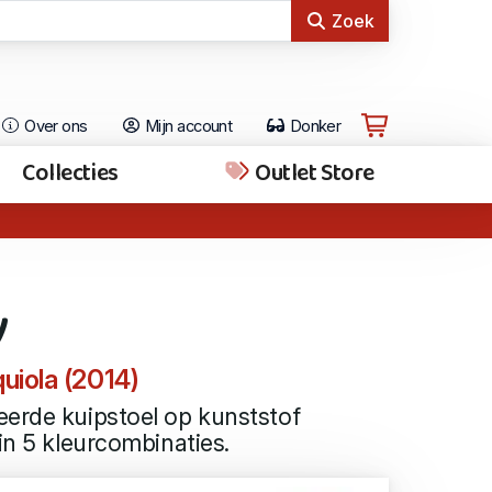
Zoek
Over ons
Mijn account
Donker
Collecties
Outlet Store
y
uiola (2014)
eerde kuipstoel op kunststof
in 5 kleurcombinaties.