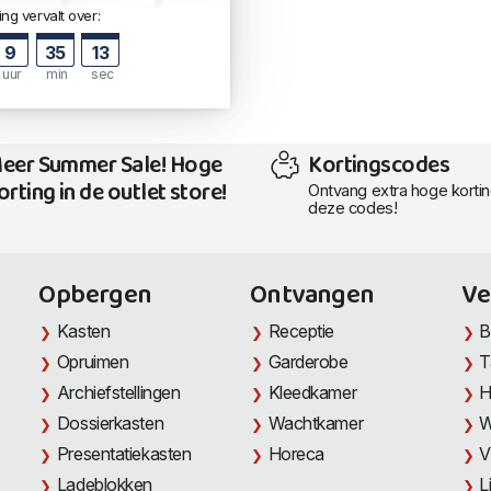
ng vervalt over:
9
35
12
uur
min
sec
eer Summer Sale! Hoge
Kortingscodes
orting in de outlet store!
Ontvang extra hoge korti
deze codes!
Opbergen
Ontvangen
Ve
Kasten
Receptie
B
Opruimen
Garderobe
T
Archiefstellingen
Kleedkamer
H
Dossierkasten
Wachtkamer
W
Presentatiekasten
Horeca
V
Ladeblokken
L