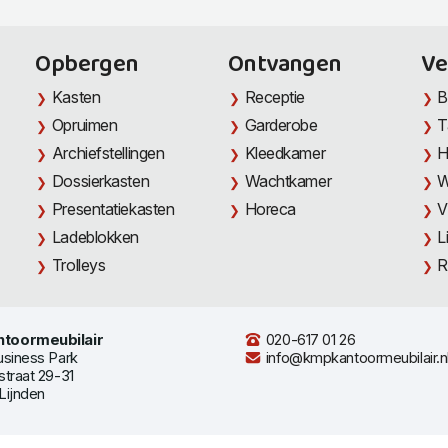
Opbergen
Ontvangen
Ve
Kasten
Receptie
B
Opruimen
Garderobe
T
Archiefstellingen
Kleedkamer
H
Dossierkasten
Wachtkamer
W
Presentatiekasten
Horeca
V
Ladeblokken
L
Trolleys
R
toormeubilair
020-617 01 26
usiness Park
info@kmpkantoormeubilair.n
straat 29-31
Lijnden