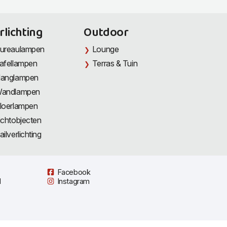
rlichting
Outdoor
ureaulampen
Lounge
afellampen
Terras & Tuin
anglampen
andlampen
loerlampen
ichtobjecten
ailverlichting
Facebook
l
Instagram