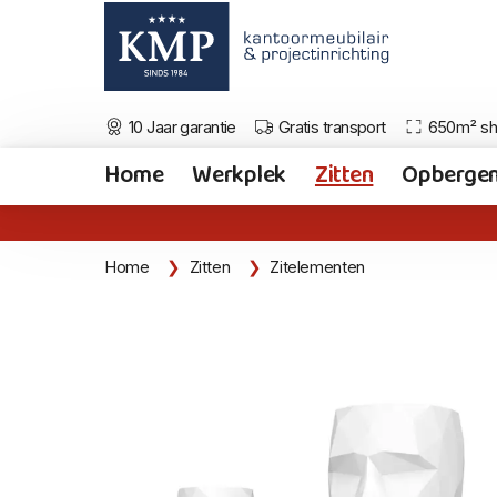
10 Jaar garantie
Gratis transport
650m² s
Home
Werkplek
Zitten
Opberge
Home
Zitten
Zitelementen