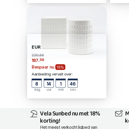
EUR
220,66
,56
187
Bespaar nu
15%
Aanbieding vervalt over:
8
14
1
45
dag
uur
min
sec
Vela Sunbed nu met 18%
M
korting!
k
Het meest verkocht ligbed van