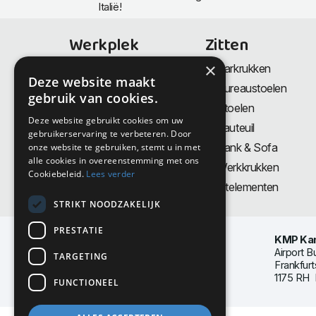
Italië!
Werkplek
Zitten
×
Bureaus
Barkrukken
Deze website maakt
Thuiswerkplek
Bureaustoelen
gebruik van cookies.
Zit-Sta bureaus
Stoelen
Deze website gebruikt cookies om uw
Directiemeubilair
Fauteuil
gebruikerservaring te verbeteren. Door
Akoestiek & Privacy
Bank & Sofa
onze website te gebruiken, stemt u in met
alle cookies in overeenstemming met ons
Tafels
Werkkrukken
Cookiebeleid.
Lees verder
Vergadertafels
Zitelementen
STRIKT NOODZAKELIJK
PRESTATIE
KMP Kan
Airport B
TARGETING
Frankfurt
1175 RH 
FUNCTIONEEL