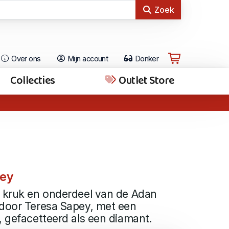
Zoek
Over ons
Mijn account
Donker
Collecties
Outlet Store
pey
n kruk en onderdeel van de Adan
 door Teresa Sapey, met een
, gefacetteerd als een diamant.