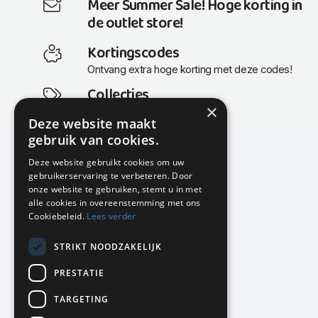
Meer Summer Sale! Hoge korting in
de outlet store!
Kortingscodes
Ontvang extra hoge korting met deze codes!
Collecties
×
Actuele en populaire collecties
Deze website maakt
gebruik van cookies.
Deze website gebruikt cookies om uw
gebruikerservaring te verbeteren. Door
KMP Kantoormeubilair
onze website te gebruiken, stemt u in met
Airport Business Park
alle cookies in overeenstemming met ons
Frankfurtstraat 29-31
Cookiebeleid.
Lees verder
1175 RH Lijnden
STRIKT NOODZAKELIJK
020-617 01 26
info@kmpkantoormeubilair.nl
PRESTATIE
Facebook
TARGETING
Instagram