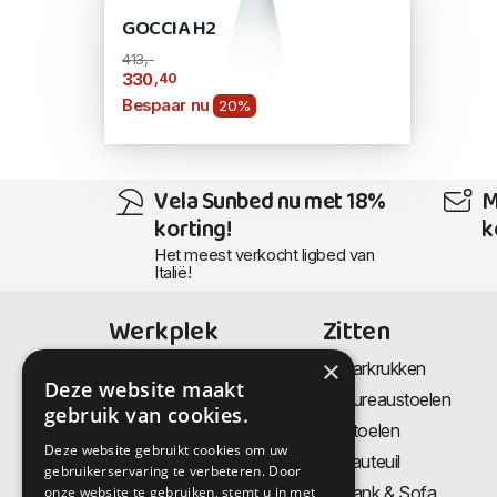
GOCCIA H2
413,-
,40
330
Bespaar nu
20%
Vela Sunbed nu met 18%
M
korting!
k
Het meest verkocht ligbed van
Italië!
Werkplek
Zitten
×
Bureaus
Barkrukken
Deze website maakt
Thuiswerkplek
Bureaustoelen
gebruik van cookies.
Zit-Sta bureaus
Stoelen
Deze website gebruikt cookies om uw
Directiemeubilair
Fauteuil
gebruikerservaring te verbeteren. Door
Akoestiek & Privacy
Bank & Sofa
onze website te gebruiken, stemt u in met