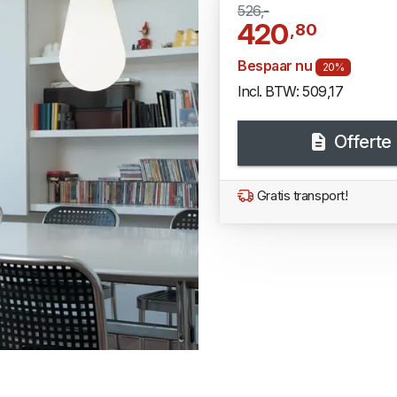
526,-
420
,80
Bespaar nu
20%
Incl. BTW: 509,17
Offerte
Gratis transport!