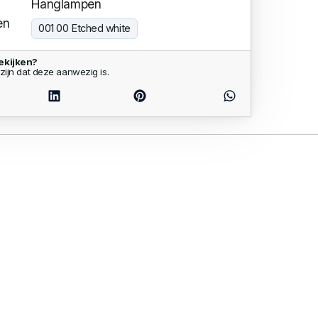
Hanglampen
en
001 00 Etched white
ekijken?
zijn dat deze aanwezig is.