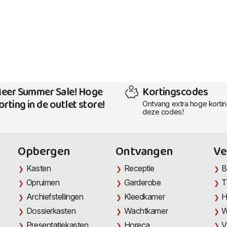
eer Summer Sale! Hoge
Kortingscodes
orting in de outlet store!
Ontvang extra hoge korti
deze codes!
Opbergen
Ontvangen
Ve
Kasten
Receptie
B
Opruimen
Garderobe
T
Archiefstellingen
Kleedkamer
H
Dossierkasten
Wachtkamer
W
Presentatiekasten
Horeca
V