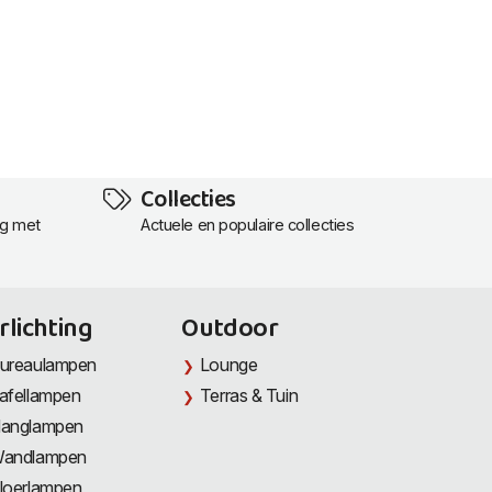
Collecties
ng met
Actuele en populaire collecties
rlichting
Outdoor
ureaulampen
Lounge
afellampen
Terras & Tuin
anglampen
andlampen
loerlampen