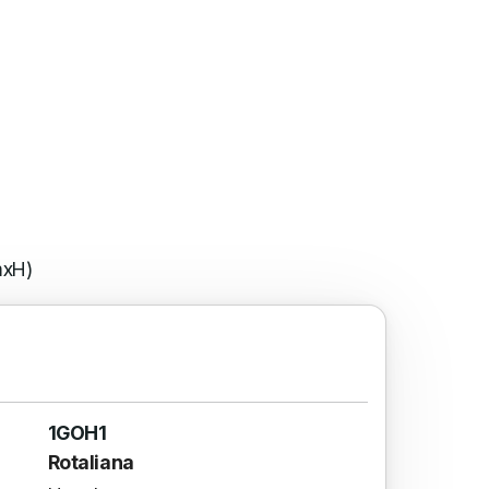
mxH)
1GOH1
Rotaliana