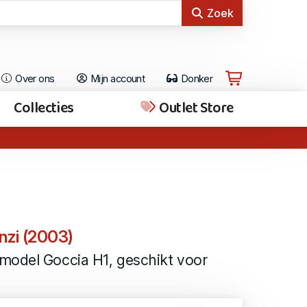
Zoek
Over ons
Mijn account
Donker
Collecties
Outlet Store
nzi (2003)
model Goccia H1, geschikt voor