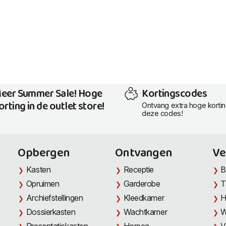
eer Summer Sale! Hoge
Kortingscodes
orting in de outlet store!
Ontvang extra hoge korti
deze codes!
Opbergen
Ontvangen
Ve
Kasten
Receptie
B
Opruimen
Garderobe
T
Archiefstellingen
Kleedkamer
H
Dossierkasten
Wachtkamer
W