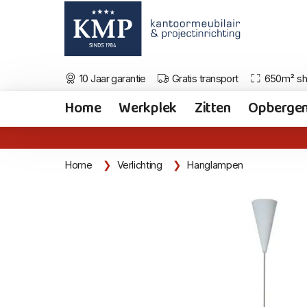
10 Jaar garantie
Gratis transport
650m² s
Home
Werkplek
Zitten
Opberge
Home
Verlichting
Hanglampen