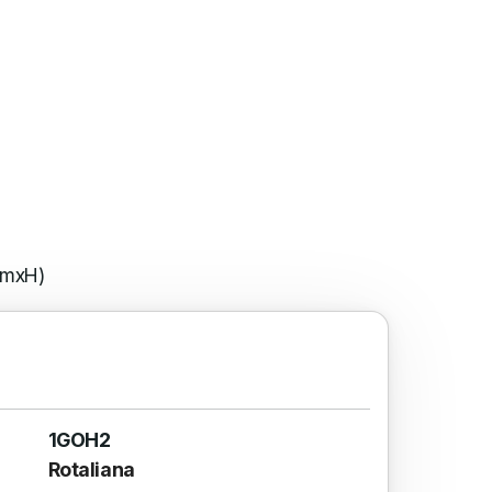
amxH)
1GOH2
Rotaliana