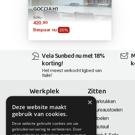
GOCCIA H1
526,-
,80
420
Bespaar nu
20%
Vela Sunbed nu met 18%
M
korting!
k
Het meest verkocht ligbed van
Italië!
Werkplek
Zitten
×
Bureaus
Barkrukken
Deze website maakt
Thuiswerkplek
Bureaustoelen
gebruik van cookies.
Zit-Sta bureaus
Stoelen
Deze website gebruikt cookies om uw
Directiemeubilair
Fauteuil
gebruikerservaring te verbeteren. Door
onze website te gebruiken, stemt u in met