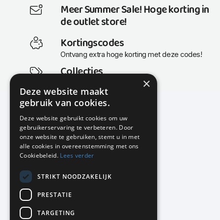
Meer Summer Sale! Hoge korting in
de outlet store!
Kortingscodes
Ontvang extra hoge korting met deze codes!
Collecties
×
Actuele en populaire collecties
Deze website maakt
gebruik van cookies.
Deze website gebruikt cookies om uw
gebruikerservaring te verbeteren. Door
KMP Kantoormeubilair
onze website te gebruiken, stemt u in met
Airport Business Park
alle cookies in overeenstemming met ons
Frankfurtstraat 29-31
Cookiebeleid.
Lees verder
1175 RH Lijnden
STRIKT NOODZAKELIJK
020-617 01 26
info@kmpkantoormeubilair.nl
PRESTATIE
Facebook
TARGETING
Instagram