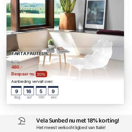
TARTA FAUTEUIL
600,-
,-
480
Bespaar nu
20%
Aanbieding vervalt over:
9
16
5
8
dag
uur
min
sec
Vela Sunbed nu met 18% korting!
Het meest verkocht ligbed van Italië!