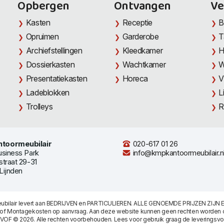
Opbergen
Ontvangen
Ve
Kasten
Receptie
B
Opruimen
Garderobe
T
Archiefstellingen
Kleedkamer
H
Dossierkasten
Wachtkamer
W
Presentatiekasten
Horeca
V
Ladeblokken
L
Trolleys
R
toormeubilair
020-617 01 26
usiness Park
info@kmpkantoormeubilair.n
straat 29-31
Lijnden
bilair levert aan BEDRIJVEN en PARTICULIEREN. ALLE GENOEMDE PRIJZEN ZIJN E
/of Montagekosten op aanvraag. Aan deze website kunnen geen rechten worden 
 VOF © 2026. Alle rechten voorbehouden. Lees voor gebruik graag de
leveringsv