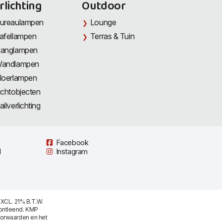
rlichting
Outdoor
ureaulampen
Lounge
afellampen
Terras & Tuin
anglampen
andlampen
loerlampen
ichtobjecten
ailverlichting
Facebook
l
Instagram
XCL. 21% B.T.W.
ontleend. KMP
oorwaarden
en het