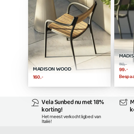
MADIS
110,-
MADISON WOOD
,-
99
Bespaa
,-
160
Vela Sunbed nu met 18%
M
korting!
k
Het meest verkocht ligbed van
Italië!