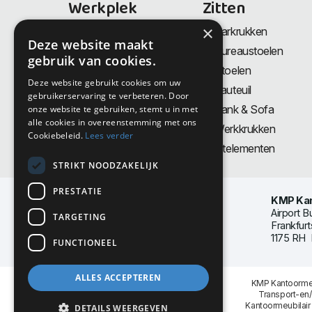
Werkplek
Zitten
×
Bureaus
Barkrukken
Deze website maakt
Thuiswerkplek
Bureaustoelen
gebruik van cookies.
Zit-Sta bureaus
Stoelen
Deze website gebruikt cookies om uw
Directiemeubilair
Fauteuil
gebruikerservaring te verbeteren. Door
Akoestiek & Privacy
Bank & Sofa
onze website te gebruiken, stemt u in met
alle cookies in overeenstemming met ons
Tafels
Werkkrukken
Cookiebeleid.
Lees verder
Vergadertafels
Zitelementen
STRIKT NOODZAKELIJK
PRESTATIE
KMP Kan
Airport B
TARGETING
Frankfurt
1175 RH 
FUNCTIONEEL
ALLES ACCEPTEREN
KMP Kantoormeu
Transport-en
Kantoormeubilair
DETAILS WEERGEVEN