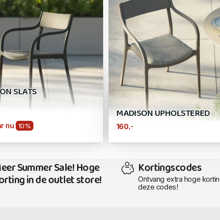
ON SLATS
MADISON UPHOLSTERED
r nu
10%
,-
160
eer Summer Sale! Hoge
Kortingscodes
orting in de outlet store!
Ontvang extra hoge korti
deze codes!