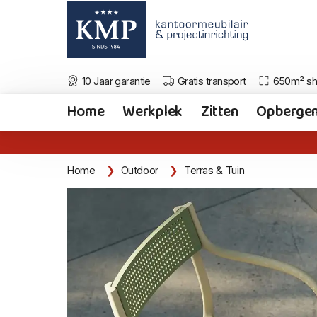
10 Jaar garantie
Gratis transport
650m² s
Home
Werkplek
Zitten
Opberge
Home
Outdoor
Terras & Tuin